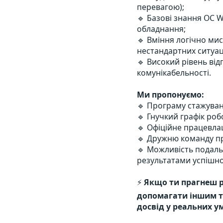
перевагою);
🔹 Базові знання ОС W
обладнання;
🔹 Вміння логічно мис
нестандартних ситуац
🔹 Високий рівень відп
комунікабельності.
Ми пропонуємо:
🔹 Програму стажуванн
🔹 Гнучкий графік роб
🔹 Офіційне працевла
🔹 Дружню команду пр
🔹 Можливість подал
результатами успішно
⚡ 
Якщо ти прагнеш р
допомагати іншим т
досвід у реальних ум