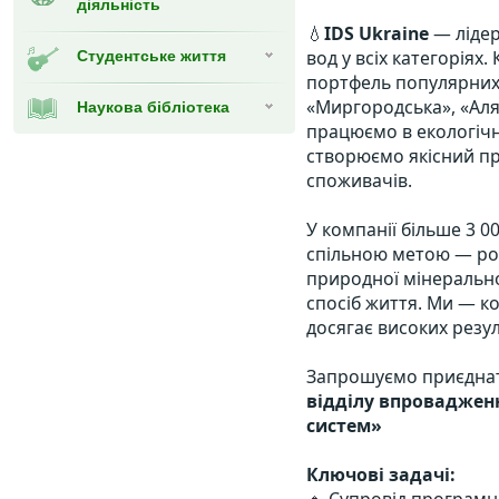
діяльність
💧
IDS Ukraine
 — ліде
вод у всіх категоріях
Студентське життя
портфель популярних 
«Миргородська», «Аляс
Наукова бібліотека
працюємо в екологічно
створюємо якісний пр
споживачів.
У компанії більше 3 000
спільною метою — ро
природної мінерально
спосіб життя. Ми — ко
досягає високих резул
Запрошуємо приєднат
відділу впровадженн
систем»
Ключові задачі: