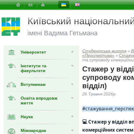
Київський національни
імені Вадима Гетьмана
Студентське життя
»
В
Університет
«Перспектива»
»
Cтажу
та супроводу комерційних
Інститути та
Стажер у відд
факультети
супроводу ком
відділ)
Вступникам
26 Травня 2026р.
Освіта впродовж
життя
#стажування_перспек
Наука
💻 Стажер у відділ 
комерційних систем (
Міжнародна