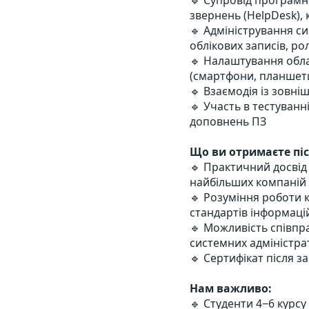
🔹 Супровід програмн
звернень (HelpDesk), 
🔹 Адміністрування си
облікових записів, ро
🔹 Налаштування обла
(смартфони, планшет
🔹 Взаємодія із зовн
🔹 Участь в тестуван
доповнень ПЗ
Що ви отримаєте піс
🔹 Практичний досвід у
найбільших компаній 
🔹 Розуміння роботи 
стандартів інформаці
🔹 Можливість співпр
системних адміністрато
🔹 Сертифікат після з
Нам важливо:
🔹 Студенти 4−6 курсу 