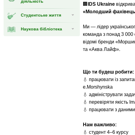
діяльність
🏢
IDS Ukraine
відкрива
«Молодший фахівець 
Студентське життя
Ми — лідер українсько
Наукова бібліотека
команда з понад 3 000 
відомі бренди «Морши
та «Аква Лайф».
Що ти будеш робити:
💧 працювати із запита
e.Morshynska
💧 адмініструвати задач
💧 перевіряти якість I
💧 працювати з даними
Нам важливо:
💧 студент 4–6 курсу