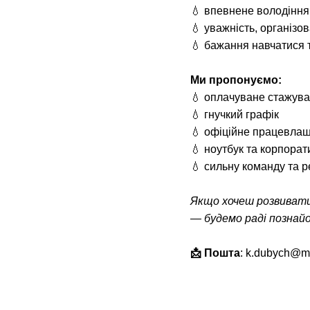
💧 впевнене володіння 
💧 уважність, організов
💧 бажання навчатися 
Ми пропонуємо:
💧 оплачуване стажува
💧 гнучкий графік
💧 офіційне працевла
💧 ноутбук та корпорат
💧 сильну команду та 
Якщо хочеш розвиватис
— будемо раді познай
📩 Пошта
: k.dubych@m