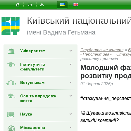
Київський національни
імені Вадима Гетьмана
Студентське життя
»
В
Університет
«Перспектива»
»
Cтажу
розвитку продажів
Інститути та
Молодший фах
факультети
розвитку про
Вступникам
01 Червня 2026р.
Освіта впродовж
#стажування_перспек
життя
🚀 Шукаєш можливість
Наука
великій компанії?
Міжнародна