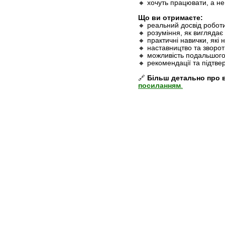
🔸 хочуть працювати, а не
Що ви отримаєте:
🔸 реальний досвід робот
🔸 розуміння, як виглядає
🔸 практичні навички, які 
🔸 наставництво та зворот
🔸 можливість подальшог
🔸 рекомендації та підтв
🔗
Більш детально про 
посиланням
.