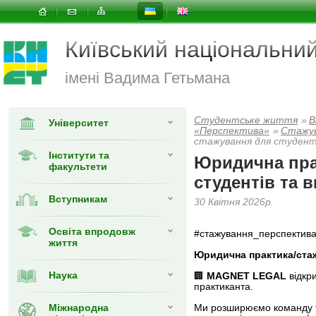
Київський національни
імені Вадима Гетьмана
Студентське життя
»
В
Університет
«Перспектива»
»
Cтажу
стажування для студенті
Інститути та
Юридична пра
факультети
студентів та в
Вступникам
30 Квітня 2026р.
Освіта впродовж
#стажування_перспектив
життя
Юридична практика/стаж
Наука
🏢
MAGNET LEGAL
відкри
практиканта.
Міжнародна
Ми розширюємо команду т