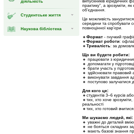
діяльність
випускників юридичних фак
практику”, а зрозуміти, я
об’єднання.
Студентське життя
Це можливість зануритися
середини та спробувати с
повноцінної кар’єри.
Наукова бібліотека
🔸
Формат
- гнучкий граф
🔸
Формат роботи
: офлай
🔸
Тривалість
: за домовл
Що ви будете робити:
🔸 працювати з юридични
🔸 допомагати у підготовці
🔸 брати участь у підготов
🔸 здійснювати правовий 
🔸 виконувати завдання а
🔸 поступово залучатися 
Для кого це:
🔸студентів 3–6 курсів аб
🔸тих, хто хоче зрозуміти
реальності
🔸тих, хто готовий вчитися
Ми шукаємо людей, які
🔸 уважні до деталей вмію
🔸 не бояться складних з
🔸 мають базові знання п