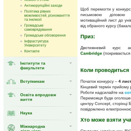
Антикорупційні заходи
Щоб перемогти у конкурс
Політика рівних
письмовою діловою а
можливостей, різноманіття
та інклюзії
мотиваційний лист до уні
Громадське
від обраного курсу (бакал
самоврядування
Громадське обговорення
Приз:
Інфрастуктура
Університету
Двотижневий курс 
Контакти
Cambridge
(покривається 
Інститути та
факультети
Коли проводиться 
Вступникам
Початок конкурсу –
4 лис
Кінцевий термін прийому 
Роботи надсилайте на
co
Освіта впродовж
Переможця буде оголош
життя
центру Concept, сторінці 
повідомлено електронно
Наука
Хто може взяти уч
Міжнародна