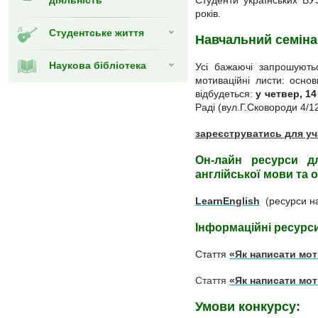
діяльність
Студенти українських ВУЗ
років.
Студентське життя
Навчальний семіна
Наукова бібліотека
Усі бажаючі запрошують
мотиваційні листи: осно
відбудеться:
у четвер, 1
Раді (вул.Г.Сковороди 4/1
зареєструватись для уча
Он-лайн ресурси д
англійської мови та 
LearnEnglish
(
ресурси н
Інформаційні ресурс
Стаття
«Як написати мот
Стаття
«Як написати мот
Умови конкурсу: