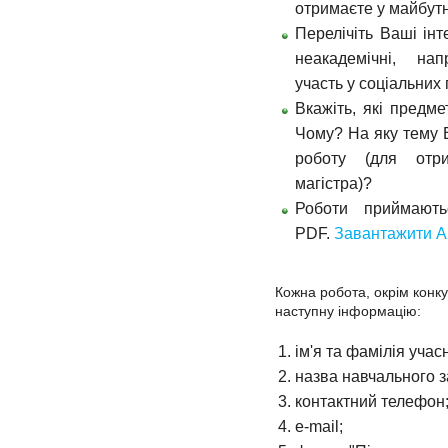
отримаєте у майбут
Перелічіть Ваші інт
неакадемічні, напр
участь у соціальних 
Вкажіть, які предме
Чому? На яку тему 
роботу (для отр
магістра)?
Роботи приймаю
PDF.
Завантажити А
Кожна робота, окрім конку
наступну інформацію:
ім'я та фамілія уча
назва навчального з
контактний телефон
e-mail;