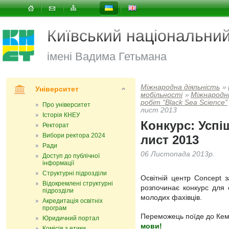
Київський національни
імені Вадима Гетьмана
Міжнародна діяльність
»
Університет
мобільності
»
Міжнародн
робіт “Black Sea Science”
Про університет
лист 2013
Історія КНЕУ
Конкурс: Усп
Ректорат
Вибори ректора 2024
лист 2013
Ради
06 Листопада 2013р.
Доступ до публічної
інформації
Структурні підрозділи
Освітній центр Concept
Відокремлені структурні
розпочина
є
конкурс для с
підрозділи
молодих фахівців.
Акредитація освітніх
програм
Переможець поїде до Ке
Юридичний портал
мови!
Комісія з етики