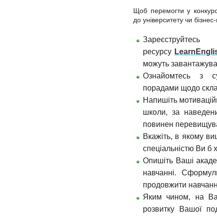
Щоб перемогти у конкурс
до університету чи бізне
Зареєструйте
ресурсу
LearnEngli
можуть завантажува
Ознайомтесь з су
порадами щодо скла
Напишіть мотиваційн
школи, за наведен
повинен перевищува
Вкажіть, в якому ви
спеціальністю Ви б 
Опишіть Ваші академ
навчанні. Сформул
продовжити навчанн
Яким чином, на Ва
розвитку Вашої по