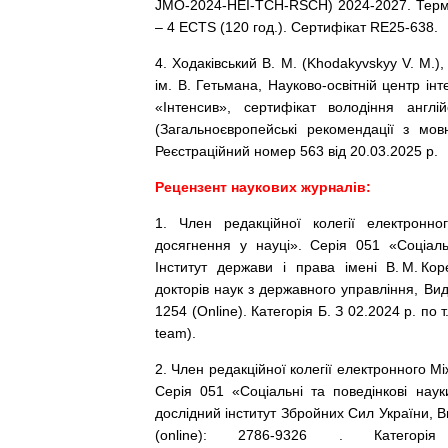
JMO-2024-HEI-TCH-RSCH) 2024-2027. Термін
– 4 ECTS (120 год.). Сертифікат RE25-638.
4. Ходаківський В. М. (Khodakyvskyy V. M.)
ім. В. Гетьмана, Науково-освітній центр ін
«Інтенсив», сертифікат володіння ан
(Загальноєвропейські рекомендації з мовн
Реєстраційний номер 563 від 20.03.2025 р.
Рецензент наукових журналів:
1. Член редакційної колегії електронно
досягнення у науці». Серія 051 «Соціаль
Інститут держави і права імені В. М. Ко
докторів наук з державного управління, Ви
1254 (Online). Категорія Б. З 02.2024 р. по т. 
team).
2. Член редакційної колегії електронного М
Серія 051 «Соціальні та поведінкові нау
дослідний інститут Збройних Сил України, 
(online): 2786-9326 . Кате