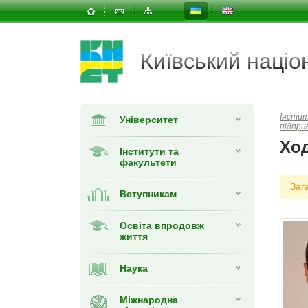
Київський наці
Інсти
Університет
підпр
Хо
Інститути та
факультети
Заг
Вступникам
Освіта впродовж
життя
Наука
Міжнародна