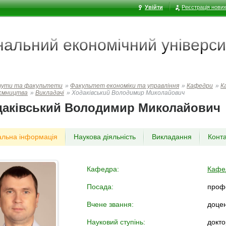
Увійти
Реєстрація нових
ональний економічний
універси
тути та факультети
»
Факультет економiки та управлiння
»
Кафедри
»
К
иємництва
»
Викладачі
»
Ходаківський Володимир Миколайович
даківський Володимир Миколайович
альна інформація
Наукова діяльність
Викладання
Конт
Кафедра:
Кафед
Посада:
проф
Вчене звання:
доце
Науковий ступінь:
докто