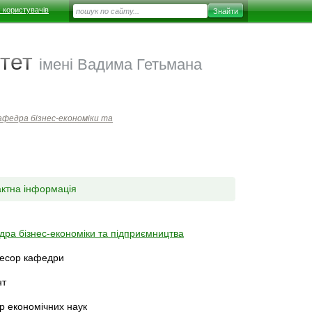
 користувачів
тет
імені Вадима Гетьмана
афедра бізнес-економіки та
актна інформація
ра бізнес-економіки та підприємництва
есор кафедри
нт
р економічних наук