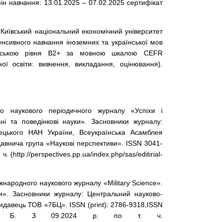
 навчання: 13.01.2025 – 07.02.2025 сертифікат
, Київський національний економічний університет
тенсивного навчання іноземних та української мов
глійською рівня В2+ за мовною шкалою CEFR
ої освіти: вивчення, викладання, оцінювання).
го наукового періодичного журналу «Успіхи і
ні та поведінкові науки». Засновники журналу:
рецького НАН України, Всеукраїнська Асамблея
давнича група «Наукові перспективи». ISSN 3041-
ч. (http://perspectives.pp.ua/index.php/sas/editirial-
іжнародного наукового журналу «Military Science».
ки». Засновники журналу: Центральний науково-
Видавець ТОВ «7БЦ». ISSN (print): 2786-9318,ISSN
горія Б. З 09.2024 р. по т. ч.