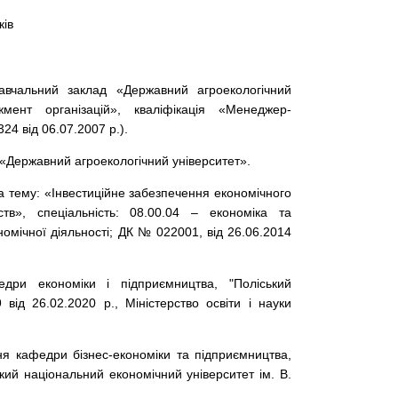
ків
вчальний заклад «Державний агроекологічний
мент організацій», кваліфікація «Менеджер-
4 від 06.07.2007 р.).
 «Державний агроекологічний університет».
на тему: «Інвестиційне забезпечення економічного
ств», спеціальність: 08.00.04 – економіка та
омічної діяльності; ДК № 022001, від 26.06.2014
ри економіки і підприємництва, "Поліський
ід 26.02.2020 р., Міністерство освіти і науки
я кафедри бізнес-економіки та підприємництва,
ький національний економічний університет ім. В.