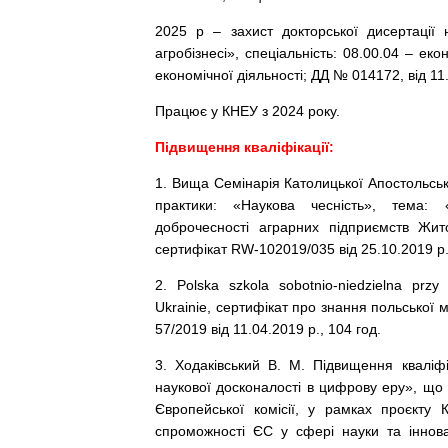
2025 р – захист докторської дисертації
агробізнесі», спеціальність: 08.00.04 – е
економічної діяльності; ДД № 014172, від 11.
Працює у КНЕУ з 2024 року.
Підвищення кваліфікації:
1. Вища Семінарія Католицької Апостольськ
практики: «Наукова чесність», тема: «
доброчесності аграрних підприємств Жит
сертифікат RW-102019/035 від 25.10.2019 р.
2. Polska szkola sobotnio-niedzielna pr
Ukrainie, сертифікат про знання польської 
57/2019 від 11.04.2019 р., 104 год.
3. Ходаківський В. М. Підвищення кваліфі
наукової досконалості в цифрову еру», що
Європейської комісії, у рамках проєкт
спроможності ЄС у сфері науки та ін