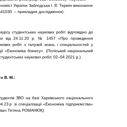
номіст України Заблодська І. В. Термін виконання
К 6541030 – прикладне дослідження).
нкурсу студентських наукових робіт відповідно до
аїни від 24.11.20 р. № 1457 «Про проведення
кових робіт з галузей знань і спеціальностей у
ції «Економіка бізнесу». (Поліський національний
 студентських наукових робіт, 02–04.2021 р.).
о В. М.:
удентів ЗВО на базі Харківського національного
4.23 р. зі спеціалізації «Економіка підприємства»
бувач Тетяна РОМАНЮК).