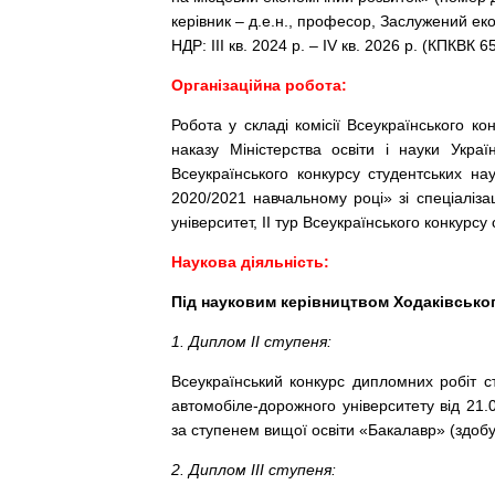
керівник – д.е.н., професор, Заслужений еко
НДР: ІІІ кв. 2024 р. – IV кв. 2026 р. (КПКВ
Організаційна робота:
Робота у складі комісії Всеукраїнського ко
наказу Міністерства освіти і науки Укр
Всеукраїнського конкурсу студентських нау
2020/2021 навчальному році» зі спеціаліза
університет, II тур Всеукраїнського конкурсу
Наукова діяльність:
Під науковим керівництвом Ходаківськог
1. Диплом ІІ ступеня:
Всеукраїнський конкурс дипломних робіт ст
автомобіле-дорожного університету від 21.0
за ступенем вищої освіти «Бакалавр» (здо
2. Диплом ІІІ ступеня: