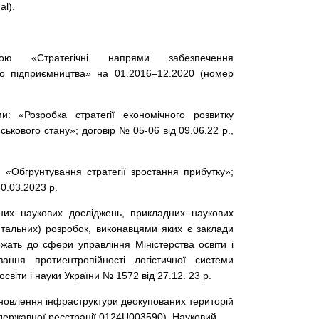
al).
 «Стратегічні напрями забезпечення
ого підприємництва» на 01.2016–12.2020 (номер
и: «Розробка стратегії економічного розвитку
ового стану»; договір № 05-06 від 09.06.22 р.,
 «Обгрунтування стратегії зростання прибутку»;
0.03.2023 р.
них наукових досліджень, прикладних наукових
нтальних) розробок, виконавцями яких є заклади
жать до сфери управління Міністерства освіти і
ня протиентропійності логістичної системи
світи і науки України № 1572 від 27.12. 23 р.
новлення інфраструктури деокупованих територій
державної реєстрації 0124U003590). Науковий