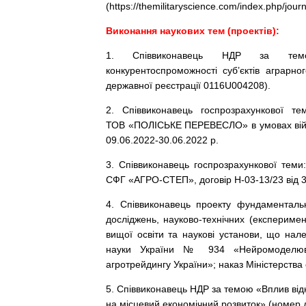
(https://themilitaryscience.com/index.php/journ
Виконання наукових тем (проектів):
1. Співвиконавець НДР за темою
конкурентоспроможності суб’єктів аграрн
державної реєстрації 0116U004208).
2. Співвиконавець госпрозрахункової тем
ТОВ «ПОЛІСЬКЕ ПЕРЕВЕСЛО» в умовах військ
09.06.2022-30.06.2022 р.
3. Співвиконавець госпрозрахункової теми:
СФГ «АГРО-СТЕП», договір Н-03-13/23 від 3
4. Співвиконавець проекту фундаменталь
досліджень, науково-технічних (експериме
вищої освіти та наукові установи, що нале
науки України № 934 «Нейромоделюван
агротрейдингу України»; наказ Міністерства о
5. Співвиконавець НДР за темою «Вплив від
на місцевий економічний розвиток» (номер 