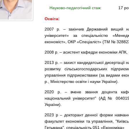
Науково-педагогічний стаж:
17 ро
Освіта:
2007 р. – закінчив Державний вищий на
університет» за спеціальністю «Менедж
економіст», ОКР «Спеціаліст» (ТМ № 3288232
2008 р. – асистент кафедри економіки АПК,
2013 р. – захист кандидатської дисертації 
розвитку сільськогосподарських підприєм
управління підприємствами (за видами екон
р., Міністерство освіти і науки України).
2020 р. – вчене звання доцента кафед
національний університет" (АД № 004019 в
України).
2023 р – докторант денної форми навчанн
факультет економіки та управління, "Київс
Гетьмана", спеціальність 051 «Економіка»