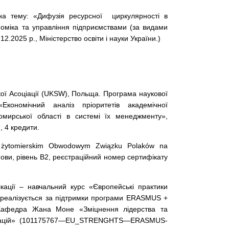
 на тему: «Дифузія ресурсної циркулярності в
кономіка та управління підприємствами (за видами
12.2025 р., Міністерство освіти і науки України.)
ої Асоціації (UKSW), Польща. Програма наукової
Економічний аналіз пріоритетів академічної
омирської області в системі їх менеджменту»,
, 4 кредити.
zy żytomierskim Obwodowym Związku Polaków na
мови, рівень В2, реєстраційний номер сертифікату
кації – навчальний курс «Європейські практики
 реалізується за підтримки програми ERASMUS +
у Кафедра Жана Моне «Зміцнення лідерства та
новацій» (101175767—EU_STRENGHTS—ERASMUS-