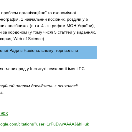
з проблем організаційної та економічної
онографія, 1 навчальний посібник, розділи у 6
их посібниках (в т.ч. 4 - з грифом МОН України),
й за кордоном (у тому числі 5 статтей у виданнях,
copus, Web of Science).
ченої Ради в Національному торгівельно-
 вчених рад у Інституті психології імені Г.С.
аційний напрям досліджень з психології
а.
-190X
.google.com/citations?user=1rFuDvwAAAAJ&hl=uk