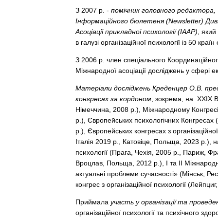
З 2007 р. -
помічник головного редактора, з
Інформаційного бюлетеня (Newsletter) Диві
Асоціації прикладної психології (IAAP)
, який
в галузі організаційної психології із 50 країн 
З 2006 р. член спеціального Координаційно
Міжнародної асоціації досліджень у сфері ек
Матеріали досліджень Креденцер О.В. пре
конгресах за кордоном
, зокрема, на ХХIХ В
Німеччина, 2008 р.), Міжнародному Конгресі
р.), Європейських психологічних Конгресах (
р.), Європейських конгресах з організаційної
Італія 2019 р., Катовіце, Польща, 2023 р.),
психології (Прага, Чехія, 2005 р., Париж, Фр
Вроцлав, Польща, 2012 р.), І та ІІ Міжнародн
актуальні проблеми сучасності» (Мінськ, Рес
конгрес з організаційної психології (Лейпциг,
Приймала
участь у організації та проведе
організаційної психології та психічного здо