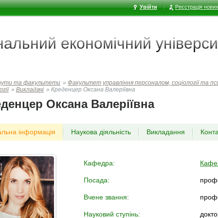
Увійти
Реєстрація нових
ональний економічний
універси
тути та факультети
»
Факультет управлiння персоналом, соціології та пси
огії
»
Викладачі
»
Креденцер Оксана Валеріївна
денцер Оксана Валеріївна
альна інформація
Наукова діяльність
Викладання
Конт
Кафедра:
Кафед
Посада:
проф
Вчене звання:
проф
Науковий ступінь:
докто