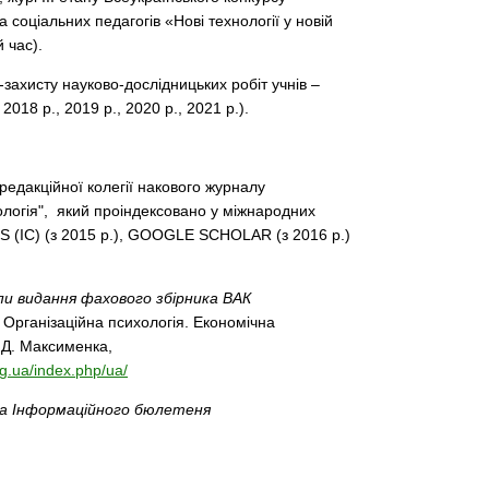
 соціальних педагогів «Нові технології у новій
 час).
-захисту науково-дослідницьких робіт учнів –
2018 р., 2019 р., 2020 р., 2021 р.).
 редакційної колегії накового журналу
ологія", який проіндексовано у міжнародних
(IC) (з 2015 р.), GOOGLE SCHOLAR (з 2016 р.)
пи видання фахового збірника ВАК
: Організаційна психологія. Економічна
С.Д. Максименка,
g.ua/index.php/ua/
а Інформаційного бюлетеня