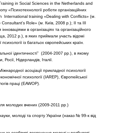
raining in Social Sciences in the Netherlands and
кшопу «Психотехнології роботи організаційних
 International training «Dealing with Conflicts» (м.
Consultant’s Role» (м. Київ, 2008 р.); ІІ та ІІІ
 інноваціями в організаціях та організаційного
ьща, 2012 р.), в яких приймали участь відомі
ї психології із багатьох європейських країн.
льної ідентичності” (2004-2007 рр.), в якому
 Росії, Нідерландів, Італії.
 Міжнародної асоціації прикладної психології
економічної психології (IAREP), Європейської
ологів праці (EAWOP).
ля молодих вчених (2009-2011 рр.)
уки, молоді та спорту України (наказ № 99-к від
ни за особливі досягнення молоді у розбудові