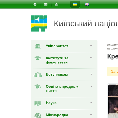
Київський наці
Інсти
Університет
психол
Кре
Інститути та
факультети
Заг
Вступникам
Освіта впродовж
життя
Наука
Міжнародна