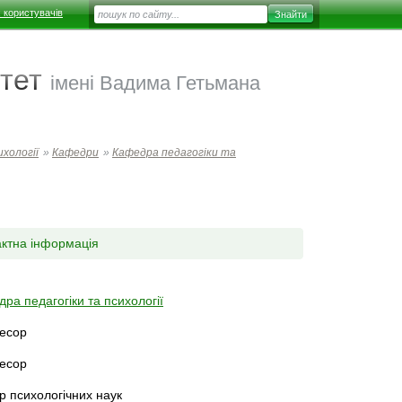
 користувачів
тет
імені Вадима Гетьмана
хології
»
Кафедри
»
Кафедра педагогіки та
актна інформація
ра педагогіки та психології
есор
есор
р психологічних наук