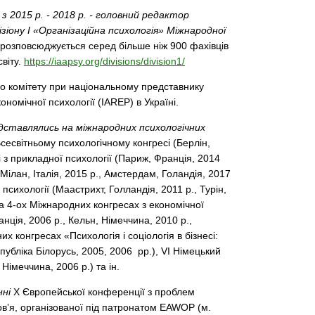
 2015 р. - 2018 р. - головний редактор
зіону І «Організаційна психологія» Міжнародної
 розповсюджується серед більше ніж 900 фахівців
світу.
https://iaapsy.org/divisions/division1/
го комітету при національному представнику
ономічної психології (IAREP) в Україні.
дставлялись на міжнародних психологічних
сесвітньому психологічному конгресі (Берлін,
 з прикладної психології (Париж, Франція, 2014
Мілан, Італія, 2015 р., Амстердам, Голандія, 2017
 психології (Маастрихт, Голландія, 2011 р., Турін,
 на 4-ох Міжнародних конгресах з економічної
анція, 2006 р., Кельн, Німеччина, 2010 р.,
их конгресах «Психологія і соціологія в бізнесі:
публіка Білорусь, 2005, 2006 рр.), VI Німецький
 Німеччина, 2006 р.) та ін.
нні
Х Європейської конференції з проблем
ров’я, організованої під патронатом EAWOP (м.