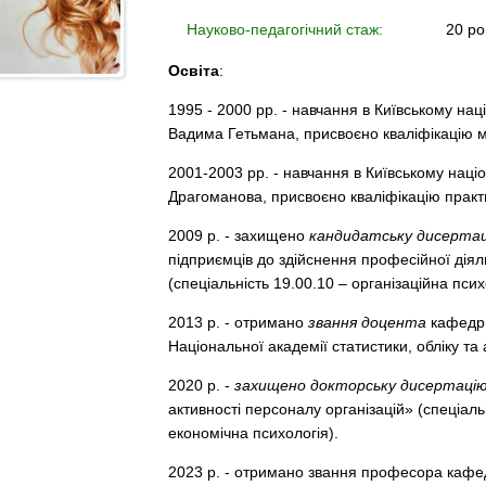
Науково-педагогічний стаж:
20 ро
Освіта
:
1995 - 2000 рр. - навчання в Київському нац
Вадима Гетьмана, присвоєно кваліфікацію м
2001-2003 рр. - навчання в Київському наці
Драгоманова, присвоєно кваліфікацію практи
2009 р. - захищено
кандидатську дисерта
підприємців до здійснення професійної діяль
(спеціальність 19.00.10 – організаційна псих
2013 р. - отримано
звання доцента
кафедри
Національної академії статистики, обліку та 
2020 р. -
захищено докторську дисертаці
активності персоналу організацій» (спеціальн
економічна психологія).
2023 р. - отримано звання професора кафед