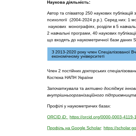
Наукова діяльність:
Автор та співавтор 250 наукових публікацій 
психології (2004-2024 р.р.). Серед них: 1 м
наукових монографіях, розділи в 5 навчальн
2 навчальні програми, 40 наукових публікаці
що входять до наукометричної бази даних S
З 2013-2020 року член Спеціалізованої В
економічному університеті
Член 2 постійних докторських спеціалізованих
Костюка НАПН України
З
апочаткувала
та
активно досліджує іннов
внутрішньоорганізаційного підприємництв
Профілі у наукометричих базах:
ORCID iD:
https://orcid.org/0000-0003-4119
Профіль на Google Scholar
:
https://scholar