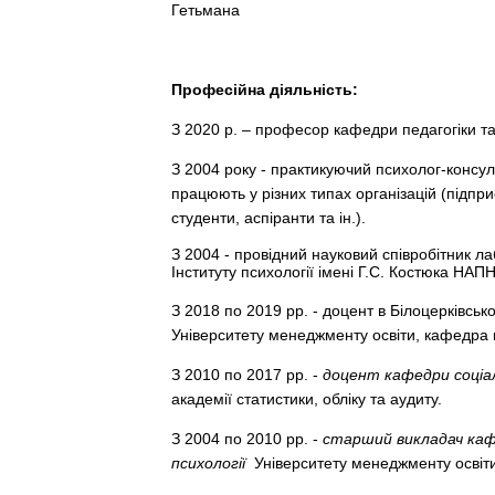
Гетьмана
Професійна діяльність:
З 2020 р. – професор кафедри педагогіки т
З 2004 року - практикуючий психолог-консульт
працюють у різних типах організацій (підпр
студенти, аспіранти та ін.).
З 2004 - провідний науковий співробітник лаб
Інституту психології імені Г.С. Костюка НАП
З 2018 по 2019 рр. - доцент в Білоцерківськ
Університету менеджменту освіти, кафедра п
З 2010 по 2017 рр. -
доцент кафедри соціа
академії статистики, обліку та аудиту.
З 2004 по 2010 рр. -
старший викладач каф
психології
Університету менеджменту освіти