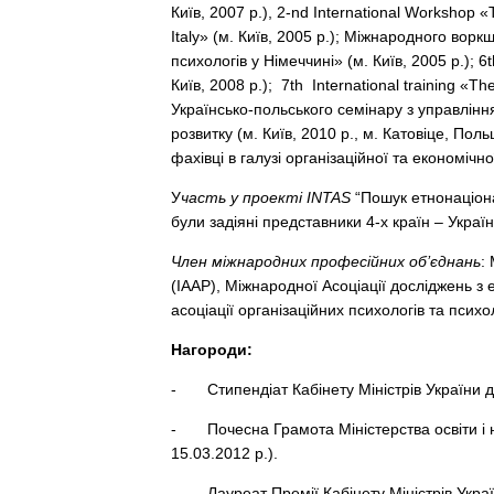
Київ, 2007 р.), 2-nd International Workshop «T
Italy» (м. Київ, 2005 р.); Міжнародного вор
психологів у Німеччині» (м. Київ, 2005 р.); 6th
Київ, 2008 р.); 7th International training «The 
Українсько-польського семінару з управління
розвитку (м. Київ, 2010 р., м. Катовіце, Пол
фахівці в галузі організаційної та економічно
У
часть у проекті INTAS
“Пошук етнонаціона
були задіяні представники 4-х країн – України,
Член міжнародних професійних об’єднань
:
(ІААР), Міжнародної Асоціації досліджень з 
асоціації організаційних психологів та псих
Нагороди:
- Стипендіат Кабінету Міністрів України д
- Почесна Грамота Міністерства освіти і на
15.03.2012 р.).
- Лауреат Премії Кабінету Міністрів Украї