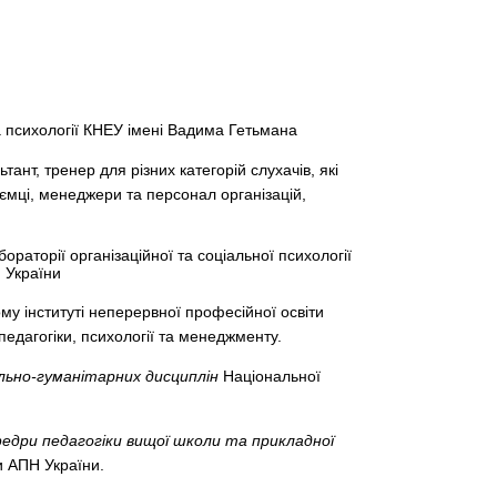
а психології КНЕУ імені Вадима Гетьмана
ант, тренер для різних категорій слухачів, які
иємці, менеджери та персонал організацій,
ораторії організаційної та соціальної психології
Н України
ому інституті неперервної професійної освіти
едагогіки, психології та менеджменту.
льно-гуманітарних дисциплін
Національної
едри педагогіки вищої школи та прикладної
 АПН України.