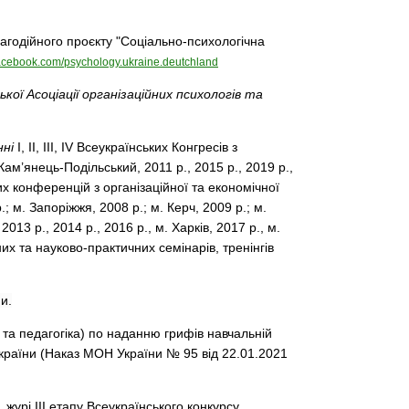
благодійного проєкту "Соціально-психологічна
facebook.com/psychology.ukraine.deutchland
ької Асоціації організаційних психологів та
нні
І, ІІ, ІІІ, IV Всеукраїнських Конгресів з
 Кам’янець-Подільський, 2011 р., 2015 р., 2019 р.,
х конференцій з організаційної та економічної
.; м. Запоріжжя, 2008 р.; м. Керч, 2009 р.; м.
 2013 р., 2014 р., 2016 р., м. Харків, 2017 р., м.
них та науково-практичних семінарів, тренінгів
и.
 та педагогіка) по наданню грифів навчальній
країни (Наказ МОН України № 95 від 22.01.2021
 журі ІІІ етапу Всеукраїнського конкурсу