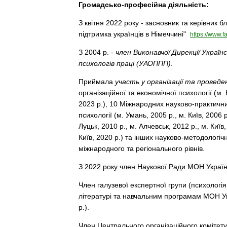
Громадсько-професійна діяльність:
З квітня 2022 року - засновник та керівник 
підтримка українців в Німеччині"
https://www.
З 2004 р. -
член Виконавчої Дирекції Українс
психологів праці (УАОППП)
.
Приймала
участь у організації та проведе
організаційної та економічної психології (м.
2023 р.), 10 Міжнародних науково-практични
психології (м. Умань, 2005 р., м. Київ, 2006 р
Луцьк, 2010 р., м. Алчевськ, 2012 р., м. Київ,
Київ, 2020 р.) та інших науково-методологіч
міжнародного та регіонального рівнів.
З 2022 року член Наукової Ради МОН Україн
Член галузевої експертної групи (психологія
літературі та навчальним програмам МОН У
р.).
Член Центрального організаційного комітету,