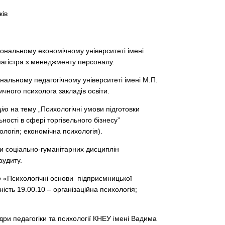
ків
іональному економічному університеті імені
агістра з менеджменту персоналу.
ональному педагогічному університеті імені М.П.
чного психолога закладів освіти.
цію
на тему „Психологічні умови підготовки
ності в сфері торгівельного бізнесу”
ологія; економічна психологія).
 соціально-гуманітарних дисциплін
аудиту.
ю
«Психологічні основи підприємницької
ість 19.00.10 – організаційна психологія;
ри педагогіки та психології КНЕУ імені Вадима