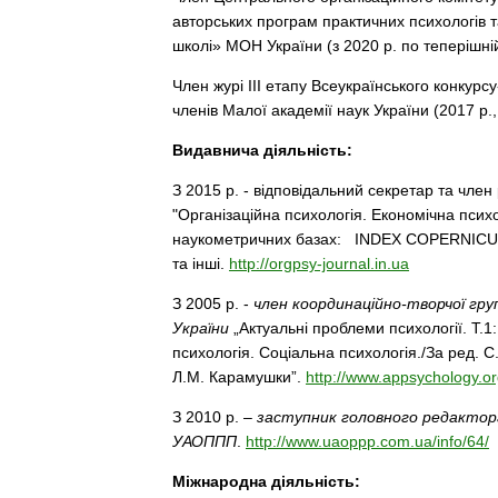
авторських програм практичних психологів та
школі» МОН України (з 2020 р. по теперішній
Член журі III етапу Всеукраїнського конкурсу
членів Малої академії наук України (2017 р., 
Видавнича діяльність:
З 2015 р. - відповідальний секретар та член
"Організаційна психологія. Економічна псих
наукометричних базах: INDEX COPERNICUS 
та інші.
http://orgpsy-journal.in.ua
З 2005 р. -
член координаційно-творчої гру
України
„Актуальні проблеми психології. Т.1
психологія. Соціальна психологія./За ред. 
Л.М. Карамушки”.
http://www.appsychology.or
З 2010 р. –
заступник головного редактор
УАОППП
.
http://www.uaoppp.com.ua/info/64/
Міжнародна діяльність: