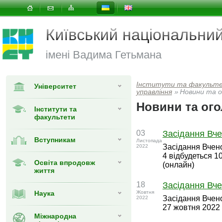
Київський національни
імені Вадима Гетьмана
Інститути та факульт
Університет
управлiння
»
Новини та 
Новини та ог
Інститути та
факультети
03
Засідання Вче
Вступникам
Листопада
Засідання Вчено
2022
4 відбудеться 1
Освіта впродовж
(онлайн)
життя
18
Засідання Вче
Наука
Жовтня
Засідання Вчено
2022
27 жовтня 2022 
Міжнародна