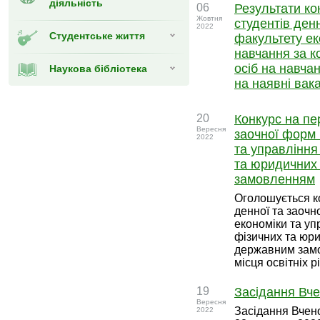
діяльність
06
Результати ко
Жовтня
студентів ден
2022
Студентське життя
факультету ек
навчання за к
осіб на навч
Наукова бібліотека
на наявні вака
20
Конкурс на пе
Вересня
заочної форм 
2022
та управління
та юридичних 
замовленням
Оголошується к
денної та заочн
економіки та уп
фізичних та юри
державним замо
місця освітніх р
19
Засідання Вче
Вересня
Засідання Вчено
2022