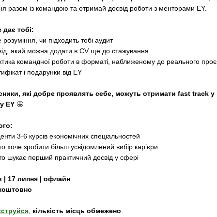
ня разом із командою та отримай досвід роботи з менторами EY.
 дає тобі:
е розуміння, чи підходить тобі аудит
від, який можна додати в CV ще до стажування
ктика командної роботи в форматі, наближеному до реального проє
ифікат і подарунки від EY
сники, які добре проявлять себе, можуть отримати fast track у 
у EY
🤩
ого:
денти 3-6 курсів економічних спеціальностей
хто хоче зробити більш усвідомлений вибір кар’єри
хто шукає перший практичний досвід у сфері
в | 17 липня | офлайн
коштовно
єструйся
,
кількість місць обмежено
.