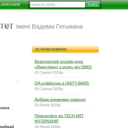
 користувачів
тет
імені Вадима Гетьмана
ОСТАННІ НОВИНИ
Безоплатний онлайн-курс
«Рекрутмент з нуля» від ОККО
05 Серпня 2026р.
QA-співбесіда в UNITY-BARS
05 Серпня 2026р.
Добірка книжкових новинок
31 Липня 2026р.
Можна
Приєднуйся до TECH ART
INTERNSHIP
приймай
20 Липня 2026р.