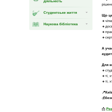
діяльність
рішен
Студентське життя
Що це
🔸чітк
Наукова бібліотека
🔸дос
🔸пра
🔸серт
А уча
аудит
Для к
🔸сту
🔸ті, 
🔸ті, 
📍Киї
💰
без
📩
Ре