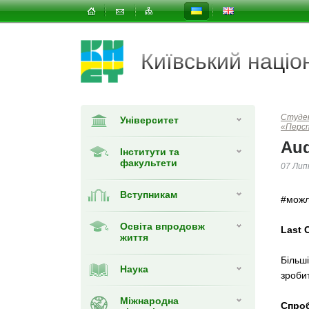
Київський наці
Студе
Університет
«Перс
Aud
Інститути та
факультети
07 Лип
Вступникам
#можл
Освіта впродовж
Last C
життя
Більш
Наука
зроби
Міжнародна
Спроб