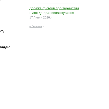
Добірка фільмів про тернистий
шлях до працевлаштування
17 Липня 2026р.
усі новини
»
кту
відділ