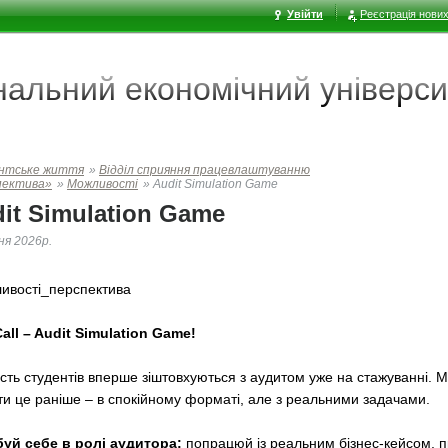
Увійти
Реєстрація нових
ональний економічний
універси
нтське життя
»
Відділ сприяння працевлаштуванню
пектива»
»
Можливості
»
Audit Simulation Game
it Simulation Game
ня 2026р.
ивості_перспектива
all
– Audit Simulation Game!
ість студентів вперше зіштовхуються з аудитом уже на стажуванні. 
ти це раніше – в спокійному форматі, але з реальними задачами.
уй себе в ролі аудитора:
попрацюй із реальним бізнес-кейсом, 