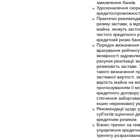
замовлення банків.
Удосконалення скори
кредитоспроможності
Практичні рекомендац
ризику застави, а ві
майна можуть застос
чистого кредитного р
кредитний ризик банк
Порядок визначення 
врахування рейтингу 
імовірності задовол
рахунок реалізації з
ризиковість застави.
такого визначення п
заставної вартості, 
вартість майна на м
прогнозуванням її мо
кредитного договору 
стягнення заборгован
інших неринкових| ум
Рекомендації щодо у
суб’єктів оціночної д
кредитним ризиком.
Бізнес-тренінг на те
управляння кредитни
тренінгу розрахована