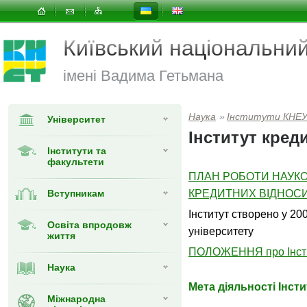
Київський національни
імені Вадима Гетьмана
Наука
»
Інститути КНЕ
Університет
Інститут кред
Інститути та
факультети
ПЛАН РОБОТИ НАУКО
Вступникам
КРЕДИТНИХ ВІДНОСИН
Інститут створено у 20
Освіта впродовж
університету
життя
ПОЛОЖЕННЯ про Інстит
Наука
Мета діяльності Інст
Міжнародна