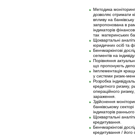
Методика моніторингу
дозволяє отримати кі
впливу на банківську
запропонована в рам
індикаторів фінансов
так материнських бан
Щоквартальні аналіти
юридичних осіб та фі
Бенчмаркінгові дослі
сегментів на індивід
Порівняння актуальног
що пропонують депоз
Імплементація кращи
у системи ризик-мен
Розробка індивідуал
кредитного ризику, ри
операційного ризику,
зараження.
Здійснення монітори
банківському сектор
індикаторів ранньог
Щоквартальні аналіт
кредитування.
Бенчмаркінгові досл
кредитування / його 