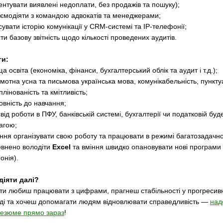
ентувати виявлені недоплати, без продажів та пошуку);
аємодіяти з командою адвокатів та менеджерами;
сувати історію комунікації у CRM-системі та IP-телефонії;
ти базову звітність щодо кількості проведених аудитів.
ги:
а освіта (економіка, фінанси, бухгалтерський облік та аудит і т.д.);
мотна усна та письмова українська мова, комунікабельність, пункту
лінованість та кмітливість;
овність до навчання;
від роботи в ПФУ, банківській системі, бухгалтерії чи податковій бу
агою;
іння організувати свою роботу та працювати в режимі багатозадачно
евнено володіти
Excel
та вміння швидко опановувати нові програми 
онія).
 діяти далі?
ти любиш працювати з цифрами, прагнеш стабільності у прогресив
ді та хочеш допомагати людям відновлювати справедливість —
над
резюме прямо зараз
!