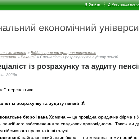
Увійти
Реєстрація нових
ональний економічний
універси
нтське життя
»
Відділ сприяння працевлаштуванню
пектива»
»
Вакансії
»
Спеціаліст із розрахунку та аудиту пенсій
ціаліст із розрахунку та аудиту пенсі
вня 2026р.
нсії_перспектива
аліст із розрахунку та аудиту пенсій 💰
 Адвокатське бюро Івана Хомича
— це провідна юридична фірма в Ук
ь пенсійного забезпечення та спадкових правовідносин. Також ми 
 військового права та інші галузі.
реконані:
найголовніший актив бюро — це команда, тому постійно