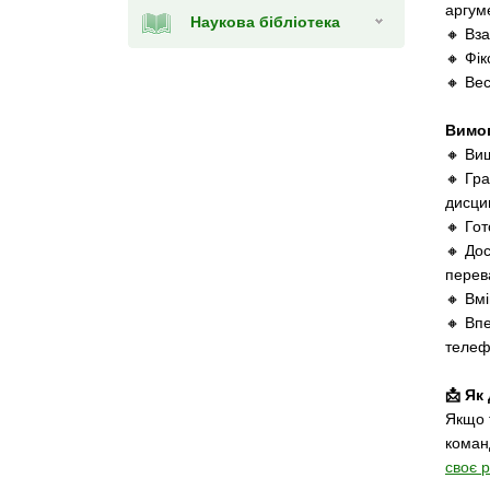
аргум
Наукова бібліотека
🔸 Вз
🔸 Фік
🔸 Вес
Вимо
🔸 Вищ
🔸 Гра
дисцип
🔸 Гот
🔸 Дос
перев
🔸 Вм
🔸 Вп
телеф
📩 Як
Якщо 
коман
своє 