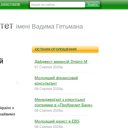
 користувачів
тет
імені Вадима Гетьмана
ОСТАННІ ОГОЛОШЕННЯ
й
Дайджест вакансій Dnipro-M
07 Серпня 2026р.
Молодший фінансовий
консультант
06 Серпня 2026р.
Менеджер(ка) з клієнтської
підтримки в «ПроКредит Банк»
раїні з
06 Серпня 2026р.
драйвимо
Молодший юрист в EBS
06 Серпня 2026р.