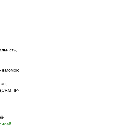
альність,
де вагомою
сті;
(CRM, IP-
ній
силай