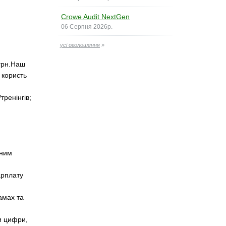
Crowe Audit NextGen
06 Серпня 2026р.
усі оголошення
»
 грн.Наш
 користь
тренінгів;
нним
арплату
амах та
и цифри,