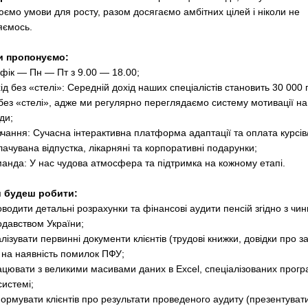
юємо умови для росту, разом досягаємо амбітних цілей і ніколи не
яємось.
и пропонуємо:
афік — Пн — Пт з 9.00 — 18.00;
ід без «стелі»: Середній дохід наших спеціалістів становить 30 000
 без «стелі», адже ми регулярно переглядаємо систему мотивації на
ди;
чання: Сучасна інтерактивна платформа адаптації та оплата курсів/
ачувана відпустка, лікарняні та корпоративні подарунки;
манда: У нас чудова атмосфера та підтримка на кожному етапі.
 будеш робити:
оводити детальні розрахунки та фінансові аудити пенсій згідно з чи
одавством України;
лізувати первинні документи клієнтів (трудові книжки, довідки про з
 на наявність помилок ПФУ;
ацювати з великими масивами даних в Excel, спеціалізованих прогр
истемі;
формувати клієнтів про результати проведеного аудиту (презентуват