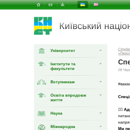
Київський наці
Студе
Університет
«Перс
Спе
Інститути та
факультети
08 Чер
Вступникам
#вака
Освіта впродовж
Спеці
життя
👩‍⚖️
Наука
питан
напрям
Міжнародна
Ми пе