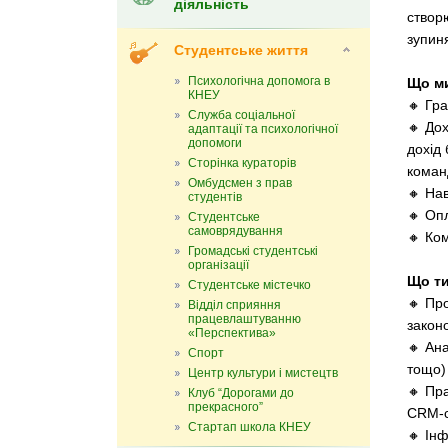
діяльність
створ
зупин
Студентське життя
Психологічна допомога в
Що м
КНЕУ
🔸 Гр
Служба соціальної
🔸 Дох
адаптації та психологічної
допомоги
дохід
Сторінка кураторів
коман
Омбудсмен з прав
🔸 Нав
студентів
🔸 Опл
Студентське
самоврядування
🔸 Ко
Громадські студентські
організації
Що ти
Студентське містечко
🔸 Пр
Відділ сприяння
працевлаштуванню
закон
«Перспектива»
🔸 Ана
Спорт
тощо)
Центр культури і мистецтв
🔸 Пр
Клуб “Дорогами до
прекрасного”
CRM-с
Стартап школа КНЕУ
🔸 Ін