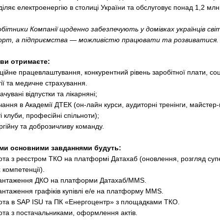
іляє електроенергію в столиці України та обслуговує понад 1,2 млн 
обітники Компанії щоденно забезпечують у домівках українців сві
рт, а підприємства — можливістю працювати та розвиватися.
 ви отримаєте:
ційне працевлаштування, конкурентний рівень заробітної плати, соц
тії та медичне страхування.
чувані відпустки та лікарняні;
чання в Академії ДТЕК (он-лайн курси, аудиторні тренінги, майстер-
і клуби, професійні спільноти);
ргійну та доброзичливу команду.
ми основними завданнями будуть:
ота з реєстром ТКО на платформі Датахаб (оновлення, розгляд суп
 компетенції).
антаження ДКО на платформи Датахаб/MMS.
антаження графіків купівлі е/е на платформу MMS.
ота в SAP ISU та ПК «Енергоцентр» з площадками ТКО.
ота з постачальниками, оформлення актів.