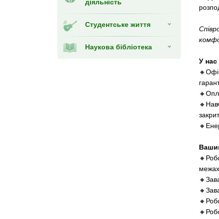
діяльність
розпод
Студентське життя
Співр
комфо
Наукова бібліотека
У нас
🔸Офі
гаран
🔸Опла
🔸Нав
закрит
🔸Ене
Ваши
🔸Роб
межах
🔸Зав
🔸Зав
🔸Роб
🔸Роб