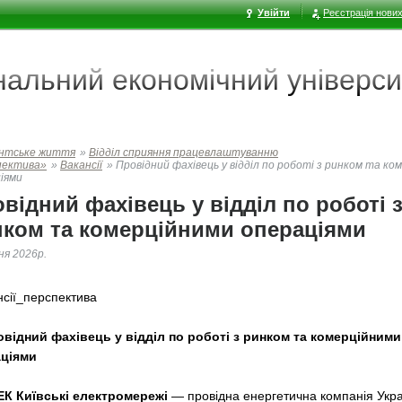
Увійти
Реєстрація нових
ональний економічний
універси
нтське життя
»
Відділ сприяння працевлаштуванню
пектива»
»
Вакансії
»
Провідний фахівець у відділ по роботі з ринком та ко
іями
відний фахівець у відділ по роботі 
ком та комерційними операціями
ня 2026р.
нсії_перспектива
овідний фахівець у відділ по роботі з ринком та комерційними
ціями
ЕК Київські електромережі
— провідна енергетична компанія Укра