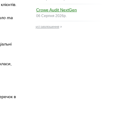
клієнтів.
Crowe Audit NextGen
06 Серпня 2026р.
тло та
усі оголошення
»
іальні
класи,
еречок в