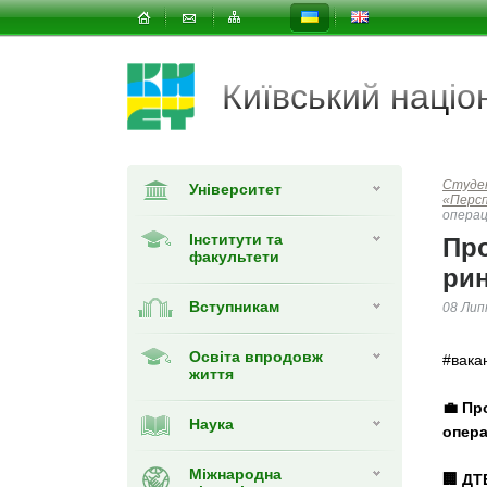
Київський наці
Студе
Університет
«Перс
операц
Інститути та
Про
факультети
рин
Вступникам
08 Лип
Освіта впродовж
#вака
життя
💼 Пр
Наука
опера
Міжнародна
🏢 ДТ