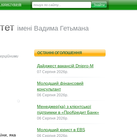
 користувачів
тет
імені Вадима Гетьмана
ОСТАННІ ОГОЛОШЕННЯ
мерційними
Дайджест вакансій Dnipro-M
з
07 Серпня 2026р.
Молодший фінансовий
консультант
06 Серпня 2026р.
Менеджер(ка) з клієнтської
підтримки в «ПроКредит Банк»
06 Серпня 2026р.
Молодший юрист в EBS
їни, яка
06 Серпня 2026р.