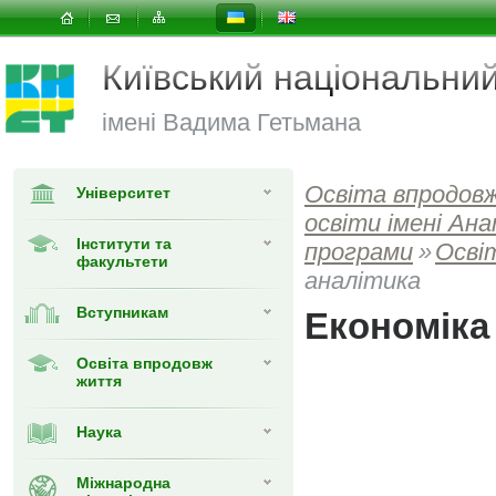
Київський національни
імені Вадима Гетьмана
Освіта впродов
Університет
освіти імені А
Інститути та
програми
»
Освіт
факультети
аналітика
Вступникам
Економіка 
Освіта впродовж
життя
Наука
Міжнародна