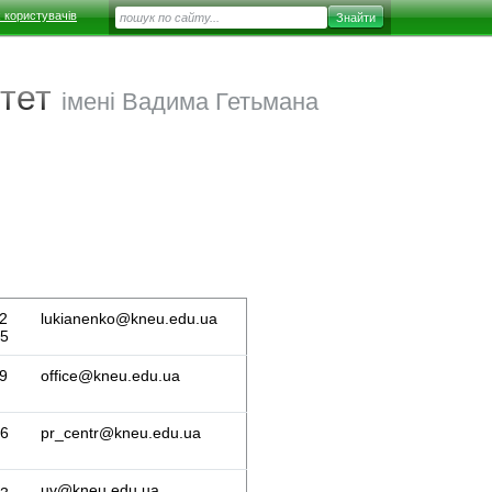
 користувачів
тет
імені Вадима Гетьмана
2
lukianenko@kneu.edu.ua
55
9
office@kneu.edu.ua
46
pr_centr@kneu.edu.ua
uv@kneu.edu.ua