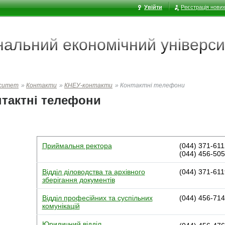
Увійти
Реєстрація нових
ональний економічний
універси
рситет
»
Контакти
»
КНЕУ-контакти
»
Контактні телефони
тактні телефони
Приймальня ректора
(044) 371-611
(044) 456-50
Відділ діловодства та архівного
(044) 371-611
зберігання документів
Відділ професійних та суспільних
(044) 456-71
комунікацій
Юридичний відділ