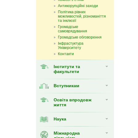
Антикорупційні заходи
Політика рівних
можливостей, різноманіття
та інклюзії
Громадське
самоврядування
Громадське обговорення
Інфрастуктура
Університету
Контакти
Інститути та
факультети
Вступникам
Освіта впродовж
життя
Наука
Міжнародна