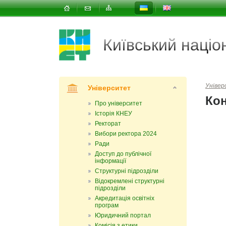
Київський наці
Уніве
Університет
Кон
Про університет
Історія КНЕУ
Ректорат
Вибори ректора 2024
Ради
Доступ до публічної
інформації
Структурні підрозділи
Відокремлені структурні
підрозділи
Акредитація освітніх
програм
Юридичний портал
Комісія з етики