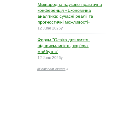
Міжнародна науково-практична
конференція «Економічна
аналітика: сучасні реалії та
прогностичні можливості»
12 June 2026y.
Форум "Освіта для життя:
підприємливість, карʼєра,
майбутнє"
12 June 2026y.
All calendar events
»