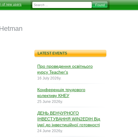
on of new users
 Hetman
LATEST EVENTS
Про проведення освітнього
курсу Teacher's
16 July 2026y.
Конференція трудового
колективу КНЕУ
25 June 2026y.
ДЕНЬ ВЕНЧУРНОГО
ІНВЕСТУВАННЯ WIN2EDIH Від
ідеї до інвестиційної готовності
24 June 2026y.