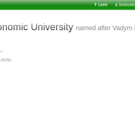
Login
Registrati
conomic
University
named after Vadym
»
 2026р.