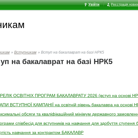
Увійти
Реєстрація нових
никам
никам
»
Вступникам
»
Вступ на бакалаврат на базі НРК5
уп на бакалаврат на базі НРК5
РЕЛІК ОСВІТНІХ ПРОГРАМ БАКАЛАВРАТУ 2026 (вступ на основі НР
АПИ ВСТУПНОЇ КАМПАНІЇ на освітній рівень бакалавра на основі Н
ксимальні обсяги та кваліфікаційний мінімум державного замовлен
ограми співбесід для вступників на навчання для здобуття ступеня 
ртість навчання за контрактом БАКАЛАВР