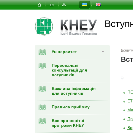
Вступ
Вступ
Університет
Вст
Персональні
консультації для
вступників
Важлива інформація
ПЕ
для вступників
ЕТ
Правила прийому
Ма
Пр
Все про освітні
програми КНЕУ
Ва