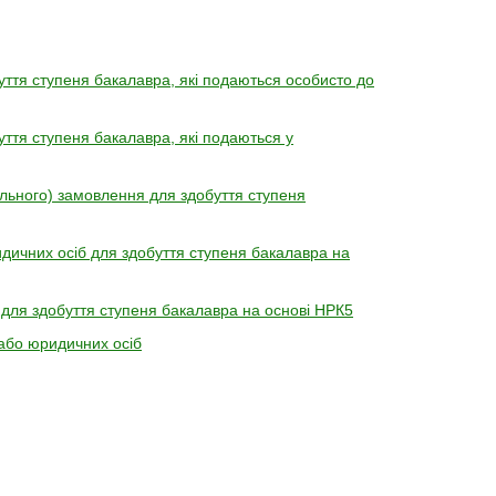
уття ступеня бакалавра, які подаються особисто до
уття ступеня бакалавра, які подаються у
льного) замовлення для здобуття ступеня
дичних осіб для здобуття ступеня бакалавра на
 для здобуття ступеня бакалавра на основі НРК5
/або юридичних осіб