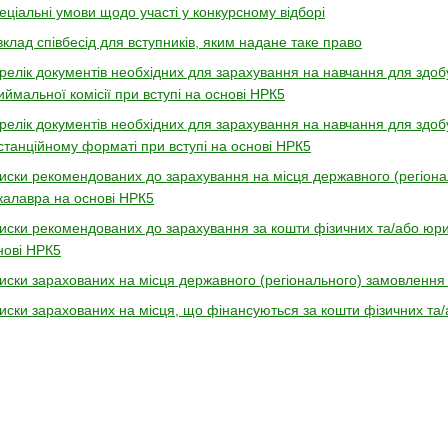
еціальні умови щодо участі у конкурсному відборі
зклад співбесід для вступників, яким надане таке право
релік документів необхідних для зарахування на навчання для здоб
иймальної комісії при вступі на основі НРК5
релік документів необхідних для зарахування на навчання для здоб
станційному форматі при вступі на основі НРК5
иски рекомендованих до зарахування на місця державного (регіона
калавра на основі НРК5
иски рекомендованих до зарахування за кошти фізичних та/або юри
нові НРК5
иски зарахованих на місця державного (регіонального) замовлення
иски зарахованих на місця, що фінансуються за кошти фізичних та