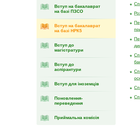
Сп
Вступ на бакалаврат
на базі ПЗСО
Ро
Пе
Вступ на бакалаврат
пр
на базі НРК5
Пе
Вступ до
ди
магістратури
Сп
ба
Вступ до
аспірантури
Сп
ос
Вступ для іноземців
Сп
Сп
Поновлення-
переведення
Приймальна комісія