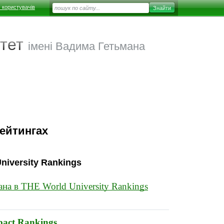
 користувачів
тет
імені Вадима Гетьмана
ейтингах
niversity Rankings
на в THE World University Rankings
pact Rankings