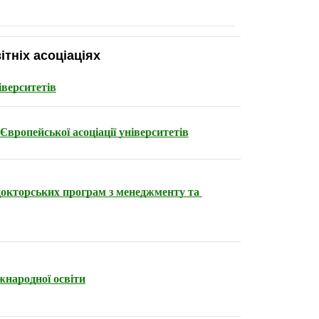
тніх асоціаціях
іверситетів
 Європейської асоціації університетів
окторських програм з менеджменту та 
жнародної освіти