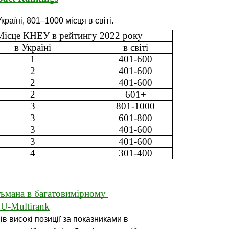
Україні, 801–1000 місця в світі.
Місце КНЕУ в рейтингу 2022 року
в Україні
в світі
1
401-600
2
401-600
2
401-600
2
601+
3
801-1000
3
601-800
3
401-600
3
401-600
4
301-400
ьмана в багатовимірному 
U-Multirank
ів високі позиції за показниками в