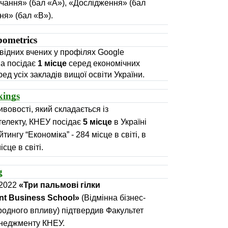
чання» (бал «А»), «Дослідження» (бал
ня» (бал «В»).
ometrics 
відних вчених у профілях Google
на посідає
1 місце
серед економічних
ед усіх закладів вищої освіти України.
kings
вовості, який складається із
телекту, КНЕУ посідає
5 місце
в Україні
йтингу “Економіка” - 284 місце в світі, в
сце в світі.
g
 2022
«Три пальмові гілки
ent Business School»
(Відмінна бізнес-
одного впливу) підтвердив Факультет
енеджменту КНЕУ.