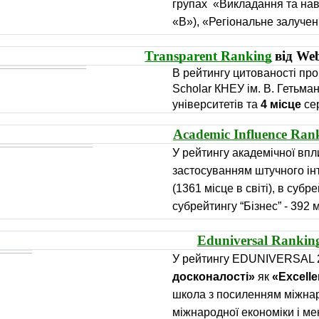
групах «Викладання та нав
«В»), «Регіональне залучен
Transparent Ranking
від Web
В рейтингу цитованості про
Scholar КНЕУ ім. В. Гетьма
університетів та
4 місце
сер
Academic Influence Ran
У рейтингу академічної впли
застосуванням штучного ін
(1361 місце в світі), в субре
субрейтингу “Бізнес” - 392 мі
Eduniversal Rankin
У рейтингу EDUNIVERSAL
досконалості»
як
«Excell
школа з посиленням міжнар
міжнародної економіки і м