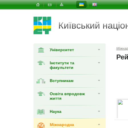
Київський наці
Міжнар
Університет
Рей
Інститути та
факультети
Вступникам
Освіта впродовж
життя
Наука
Міжнародна