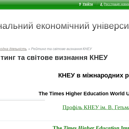
Увійти
Реєстрація нових
ональний економічний
універси
одна діяльність
»
Рейтинг та світове визнання КНЕУ
тинг та світове визнання КНЕУ
КНЕУ в міжнародних р
The Times Higher Education World U
Профіль КНЕУ ім. В. Гетьма
The 
Times Higher Education 
Im