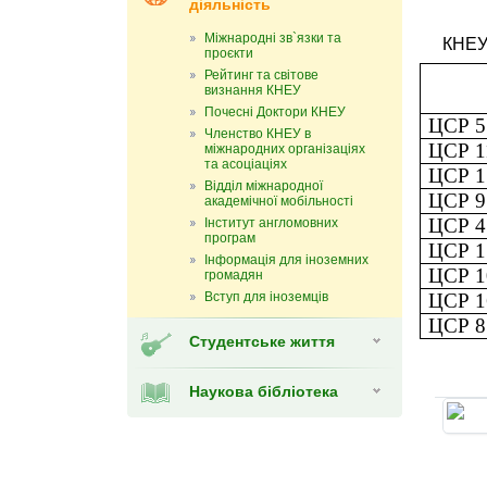
діяльність
Міжнародні зв`язки та
КНЕУ 
проєкти
Рейтинг та світове
визнання КНЕУ
Почесні Доктори КНЕУ
ЦСР 5.
Членство КНЕУ в
ЦСР 11
міжнародних організаціях
та асоціаціях
ЦСР 1.
Відділ міжнародної
ЦСР 9.
академічної мобільності
ЦСР 4.
Інститут англомовних
програм
ЦСР 17
Інформація для іноземних
ЦСР 10
громадян
Вступ для іноземців
ЦСР 16
ЦСР 8.
Студентське життя
Наукова бібліотека