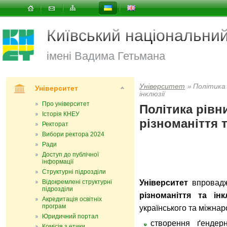
Київський національни
імені Вадима Гетьмана
Університет
»
Політика
Університет
інклюзії
Про університет
Політика рівн
Історія КНЕУ
різноманіття т
Ректорат
Вибори ректора 2024
Ради
Доступ до публічної
інформації
Структурні підрозділи
Відокремлені структурні
Університет
впровадж
підрозділи
різноманіття та інк
Акредитація освітніх
програм
українського та міжнар
Юридичний портал
створення ґендер
Комісія з етики