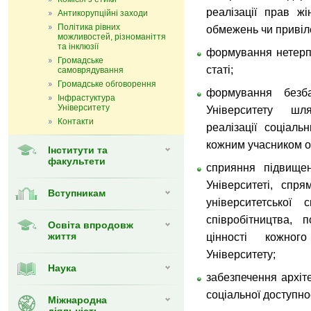
реалізації прав жі
Антикорупційні заходи
Політика рівних
обмежень чи привіле
можливостей, різноманіття
та інклюзії
формування нетерпи
Громадське
статі;
самоврядування
Громадське обговорення
формування безба
Інфрастуктура
Університету
Університету шл
Контакти
реалізації соціаль
кожним учасником ос
Інститути та
факультети
сприяння підвищен
Університеті, спр
Вступникам
університетської 
співробітництва, 
Освіта впродовж
життя
цінності кожног
Університету;
Наука
забезпечення архіте
соціальної доступно
Міжнародна