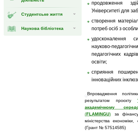
діяльність
продовження зді
Університеті для за
Студентське життя
створення матеріал
Наукова бібліотека
потреб осіб з особл
удосконалення си
науково-педагогічни
педагогічних кадр
освіти;
сприяння поширен
інноваційних інклюз
Впровадження політи
результатом
проєкту
академічному сере
(
FLAMINGU
)
за фінанс
міністерства економіки,
(Грант № 57514585)