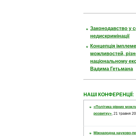
Законодавство у сф
недискримінації
Концепція імплеме
можливостей, різно
національному еко
Вадима Гетьмана
НАШІ КОНФЕРЕНЦІЇ:
«Політика рівних можлив
розвитку»
,
21 травня 20
Міжнародна науково-п