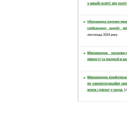
у вищій освіті:
від політ
Міжнародна науково-прак
глобальному вимірі: рі
листопада 2024 року
Міжнародна науково-
рівності та інклюзії в
Міжнародна конференці
як євроінтеграційні о
жінок і дівчат у науці
,
1