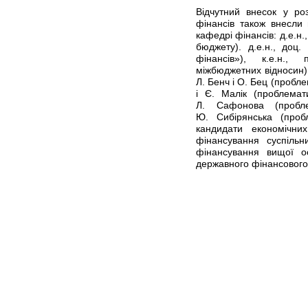
Відчутний внесок у ро
фінансів також внесли 
кафедрі фінансів: д.е.н
бюджету). д.е.н., доц
фінансів»), к.е.н.
міжбюджетних відносин)
Л. Бенч і О. Бец (пробл
і Є. Малік (проблемат
Л. Сафонова (пробле
Ю. Сибірянська (проб
кандидати економічни
фінансування суспільн
фінансування вищої ос
державного фінансового