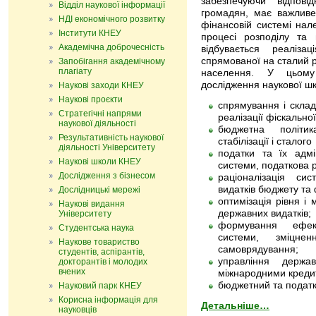
забезпечуючи відпов
Відділ наукової інформації
громадян, має важливе
НДІ економічного розвитку
фінансовій системі нал
Інститути КНЕУ
процесі розподілу та 
Академічна доброчесність
відбувається реаліза
спрямованої на сталий р
Запобігання академічному
плагіату
населення. У цьому
дослідження наукової шк
Наукові заходи КНЕУ
Наукові проєкти
спрямування і склад
Стратегічні напрями
реалізації фіскально
наукової діяльності
бюджетна політик
Результативність наукової
стабілізації і стало
діяльності Університету
податки та їх адмі
Наукові школи КНЕУ
системи, податкова
Дослідження з бізнесом
раціоналізація си
видатків бюджету та
Дослідницькі мережі
оптимізація рівня і
Наукові видання
державних видатків;
Університету
формування ефек
Студентська наука
системи, зміцне
Наукове товариство
самоврядування;
студентів, аспірантів,
управління держа
докторантів і молодих
вчених
міжнародними креди
бюджетний та подат
Науковий парк КНЕУ
Корисна інформація для
Детальніше…
науковців