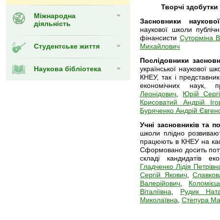
Творчі здобутки
Міжнародна
Засновники науково
діяльність
наукової школи публічни
фінансисти
Суторміна 
Студентське життя
Михайлович
Послідовники засновн
Наукова бібліотека
української наукової шк
КНЕУ, так і представник
економічних наук,
Леонідович
,
Юрій Сергі
Крисоватий Андрій Іго
Буряченко Андрій Євген
Учні засновників та п
школи плідно розвивають
працюють в КНЕУ на каф
Сформовано досить поту
складі кандидатів ек
Гладченко Лідія Петрівн
Сергій Якович
,
Славков
Валерійович
,
Коломієц
Віталіївна
,
Рудик Ната
Миколаївна
,
Степура Ма