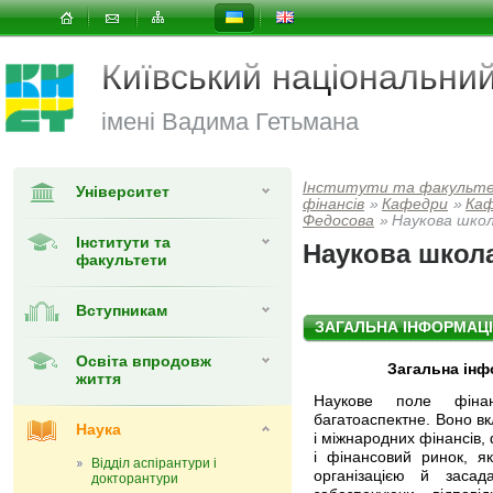
Київський національни
імені Вадима Гетьмана
Інститути та факульт
Університет
фінансів
»
Кафедри
»
Каф
Федосова
»
Наукова школ
Інститути та
Наукова школа
факультети
Вступникам
ЗАГАЛЬНА ІНФОРМАЦ
Освіта впродовж
Загальна інф
життя
Наукове поле фіна
багатоаспектне. Воно в
Наука
і міжнародних фінансів,
і фінансовий ринок, як
Відділ аспірантури і
організацією й заса
докторантури