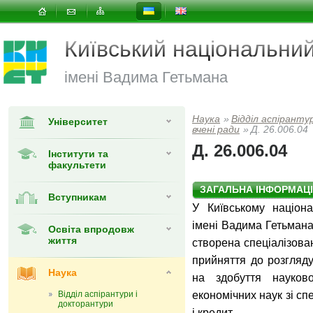
Київський національни
імені Вадима Гетьмана
Наука
»
Відділ аспіранту
Університет
вчені ради
»
Д. 26.006.04
Д. 26.006.04
Інститути та
факультети
ЗАГАЛЬНА ІНФОРМАЦ
Вступникам
У
Київському націон
імені Вадима Гетьмана 
Освіта впродовж
життя
створена спеціалізова
прийняття до розгляду
Наука
на здобуття науково
Відділ аспірантури і
економічних наук зі сп
докторантури
і кредит.