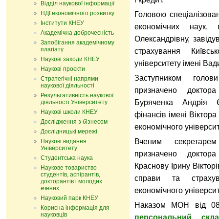
Відділ наукової інформації
НДІ економічного розвитку
Головою спеціалізован
Інститути КНЕУ
економічних наук,
Академічна доброчесність
Олександрівну, завіду
Запобігання академічному
плагіату
страхування Київськ
Наукові заходи КНЕУ
університету імені Вад
Наукові проєкти
Заступником голов
Стратегічні напрями
наукової діяльності
призначено доктор
Результативність наукової
Буряченка Андрія Є
діяльності Університету
Наукові школи КНЕУ
фінансів імені Віктор
Дослідження з бізнесом
економічного універси
Дослідницькі мережі
Вченим секретарем
Наукові видання
Університету
призначено доктор
Студентська наука
Краснову Ірину Віктор
Наукове товариство
студентів, аспірантів,
справи та страхув
докторантів і молодих
вчених
економічного універси
Науковий парк КНЕУ
Н
аказом МОН від 0
Корисна інформація для
науковців
персональний скл