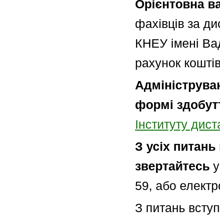
Орієнтовна в
фахівців за д
КНЕУ імені Ва
рахунок кошті
Адмініструва
формі здобут
Інституту дист
З усіх питань
звертайтесь
у
59, або елект
З питань всту