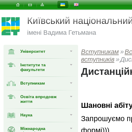
Київський національни
імені Вадима Гетьмана
Вступникам
»
В
Університет
вступників
»
Дис
Інститути та
Дистанцій
факультети
Вступникам
Освіта впродовж
життя
Шановні абіту
Наука
Запрошуємо пр
Міжнародна
формі)))