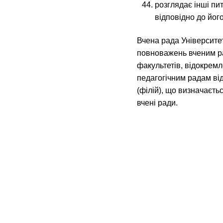
розглядає інші пи
відповідно до йог
Вчена рада Університе
повноважень вченим ра
факультетів, відокремле
педагогічним радам ві
(філій), що визначаєт
вчені ради.