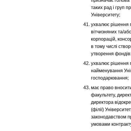
призначає голова 
таких рад і груп 
Університету;
ухвалює рішення п
вітчизняних та/або
корпорацій, консор
в тому числі ство
утворення фондів
ухвалює рішення 
найменування Унів
господарювання;
має право вносит
факультету, дирек
директора відокре
(філії) Університе
законодавством пр
умовами контракт