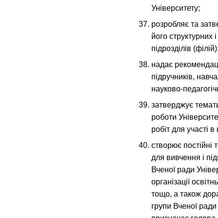
Університету;
розробляє та затв
його структурних 
підрозділів (філій)
надає рекомендац
підручників, навч
науково-педагогіч
затверджує темат
роботи Університе
робіт для участі в 
створює постійні т
для вивчення і пі
Вченої ради Уніве
організації освітн
тощо, а також дор
групи Вченої ради 