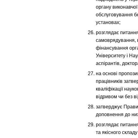
органу виконавчої
обслуговування бю
установах;
розглядає питання
самоврядування, 
фінансування орг
Університету і На
аспірантів, доктор
на основі пропози
працівників затв
кваліфікації науко
відривом чи без ві
затверджує Правил
доповнення до ни
розглядає питання
та якісного складу