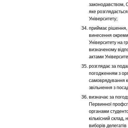
законодавством, С
яке розглядаєтьс
Університету;
приймає рішення, 
винесення окремих
Університету на г
визначеному відп
актами Університе
розглядає за пода
погодженням з ор
самоврядування к
звільнення з поса
визначає за пого
Первинної профспі
органами студент
кількісний склад,
виборів делегатів