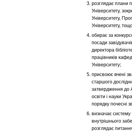
розглядає плани 
Університету, зок
Університету, Про
Університету, тощо
обирає за конкур
посади завідувачі
директора бібліот
працівників кафед
Університету;
присвоює вчені з
старшого дослідни
затвердження до А
освіти і науки Ук
порядку почесні з
визначає систему
внутрішнього забе
розглядає питання