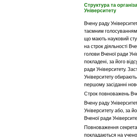
Структура та організ
Університету
Вчену раду Університет
таємним голосуванням і
що мають науковий ступ
на строк діяльності Вч
голови Вченої ради Ун
покладені, за його відс
ради Університету. Зас
Університету обирають
першому засіданні нов
Строк повноважень Вчен
Вчену раду Університе
Університету або, за й
Вченої ради Університе
Повноваження секретар
покладаються на ученог