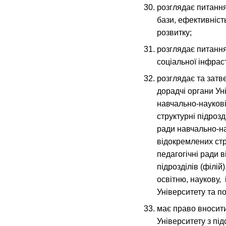
розглядає питання
бази, ефективніст
розвитку;
розглядає питання
соціальної інфрас
розглядає та затв
дорадчі органи Ун
навчально-наукові
структурні підрозд
ради навчально-на
відокремлених стру
педагогічні ради 
підрозділів (філій
освітню, наукову, 
Університету та по
має право вносит
Університету з пі