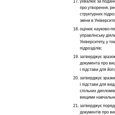
ухвалює за подан
про утворення, ре
структурних підроз
зміни в Університе
оцінює науково-пе
управлінську діяль
Університету, у т
підрозділів;
затверджує зразок
документа про ви
і підстави для йог
затверджує зразки
і підстави для ви
спільних дипломів
вищими навчальни
затверджує порядо
документів про в