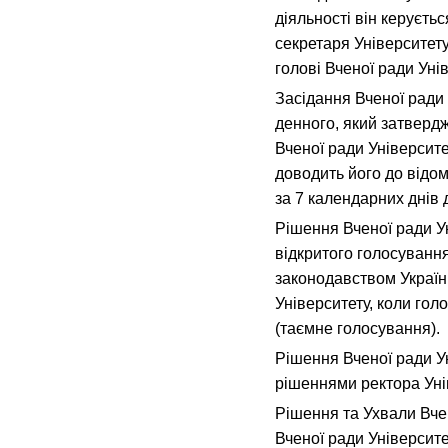
діяльності він керуєть
секретаря Університет
голові Вченої ради Уні
Засідання Вченої ради
денного, який затверд
Вченої ради Університ
доводить його до відом
за 7 календарних днів 
Рішення Вченої ради 
відкритого голосування
законодавством Україн
Університету, коли го
(таємне голосування).
Рішення Вченої ради У
рішеннями ректора Уні
Рішення та Ухвали Вче
Вченої ради Університ