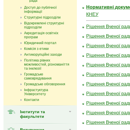
рада
Нормативні докум
Доступ до публічної
інформації
КНЕУ
Структурні підрозділи
Відокремлені структурні
Рішення Вченої ради
підрозділи
Акредитація освітніх
Рішення Вченої ради
програм
Юридичний портал
Рішення Вченої ради
Комісія з етики
Антикорупційні заходи
Рішення Вченої ради
Політика рівних
можливостей, різноманіття
Рішення Вченої ради
та інклюзії
Рішення Вченої ради
Громадське
самоврядування
Рішення Вченої ради
Громадське обговорення
Інфрастуктура
Рішення Вченої ради
Університету
Контакти
Рішення Вченої ради
Інститути та
Рішення Вченої ради
факультети
Рішення Вченої ради
Вступникам