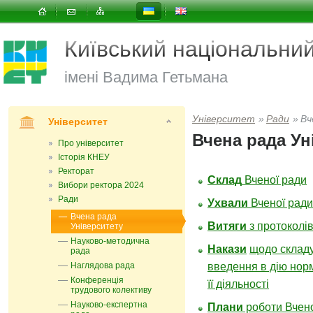
Київський національни
імені Вадима Гетьмана
Університет
»
Ради
»
Вч
Університет
Вчена рада Ун
Про університет
Історія КНЕУ
Ректорат
Склад
Вченої ради
Вибори ректора 2024
Ради
Ухвали
Вченої ради
Вчена рада
Витяги
з протоколів
Університету
Науково-методична
Накази
щодо складу
рада
Наглядова рада
введення в дію норм
Конференція
її діяльності
трудового колективу
Науково-експертна
Плани
роботи Вчено