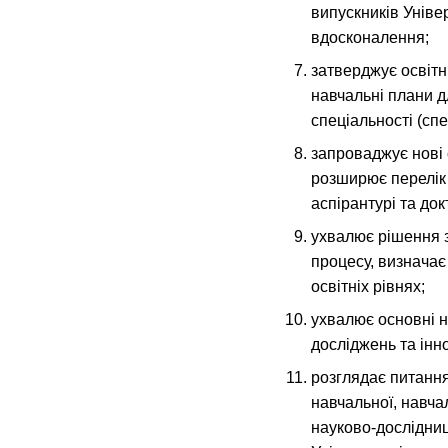
випускників Уніве
вдосконалення;
затверджує освітн
навчальні плани д
спеціальності (спец
запроваджує нові с
розширює перелік
аспірантурі та док
ухвалює рішення з
процесу, визначає
освітніх рівнях;
ухвалює основні 
досліджень та інно
розглядає питання
навчальної, навча
науково-дослідниц