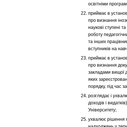
освітніми програм
приймає в устано
про визнання іноз
наукові ступені та
роботу педагогічн
та інших працівник
вступників на нав
приймає в устано
про визнання доку
закладами вищої д
яких зареєстрова
порядку, під час 
розглядає і ухвал
доходів і видатків
Університету;
ухвалює рішення 
надходжень у тер