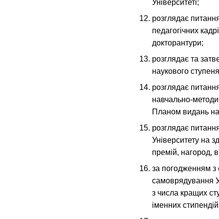
Університеті;
розглядає питання
педагогічних кадрі
докторантури;
розглядає та затв
наукового ступеня
розглядає питання
навчально-методи
Планом видань на 
розглядає питання
Університету на з
премій, нагород, в
за погодженням з 
самоврядування У
з числа кращих ст
іменних стипендій