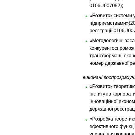
0106U007082);
«Розвиток системи 
підприємствами»(20
реєстрації 0106U00
«Методологічні заса
конкурентоспроможн
трансформації еконо
номер державної ре
виконані госпрозрахун
«Розвиток теоретик
інститутів корпорат
інноваційної економ
державної реєстрац
«Розробка теоретико
ефективного функці
управління корпора