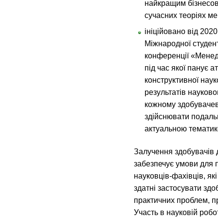
найкращим бізнесов
сучасних теоріях м
ініційовано від 202
Міжнародної студент
конференції «Менед
під час якої панує 
конструктивної наук
результатів науково
кожному здобувачеві
здійснювати подаль
актуальною тематик
Залучення здобувачів 
забезпечує умови для п
науковців-фахівців, як
здатні застосувати здо
практичних проблем, п
Участь в науковій роб