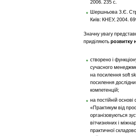
2006. 235 с.
Шершньова З.Є. Стра
Київ: КНЕУ, 2004. 69
Значну увагу предста
приділяють
розвитку 
створено і функціон
сучасного менеджмен
на посилення soft sk
посилення дослідниць
компетенцій;
на постійній основі
«Практикум від про
організовуються зус
вітчизняних і міжн
практичної складово