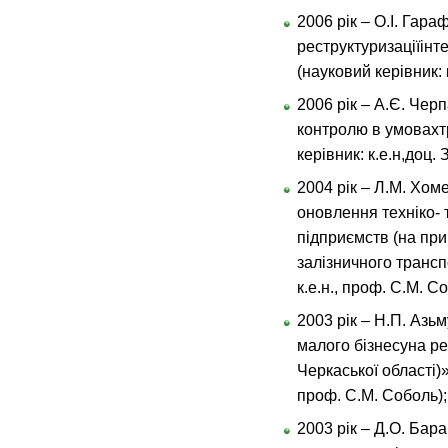
2006 рік – О.І. Гар
реструктуризаціїінт
(науковий керівник: 
2006 рік – А.Є. Чер
контролю в умовахт
керівник: к.е.н,доц.
2004 рік – Л.М. Хо
оновлення техніко- 
підприємств (на пр
залізничного трансп
к.е.н., проф. С.М. С
2003 рік – Н.П. Азь
малого бізнесуна ре
Черкаської області)»
проф. С.М. Соболь);
2003 рік – Д.О. Ба