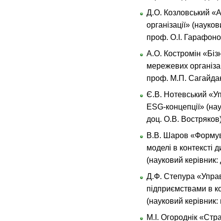
Д.О. Козловський «А
організації» (наукови
проф. О.І. Гарафоно
А.О. Костромін «Біз
мережевих організаці
проф. М.П. Сагайдак
Є.В. Нотевський «У
ESG-концепції» (наук
доц. О.В. Востряков)
В.В. Шаров «Формув
моделі в контексті 
(науковий керівник: 
Д.Ф. Степура «Упр
підприємствами в ко
(науковий керівник: к
М.І. Огороднік «Стр