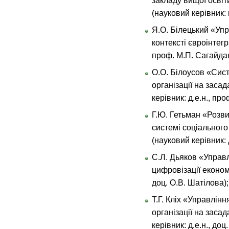
закладу вищої освіт
(науковий керівник: 
Я.О. Білецький «Уп
контексті євроінтегра
проф. М.П. Сагайдак
О.О. Білоусов «Сис
організації на засад
керівник: д.е.н., про
Г.Ю. Гетьман «Розви
системі соціальног
(науковий керівник: д
С.Л. Дьяков «Управ
цифровізації економі
доц. О.В. Шатілова);
Т.Г. Кліх «Управлін
організації на заса
керівник: д.е.н., доц