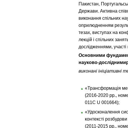
Пакистан, Португальськ
Держави. Активна спів
виконання спільних на
оприлюдненням результ
тезах, виступах на кон
лекцій і спільних заня
дослідженнями, участі 
Основними фундамен
науково-дослідними
виконані ініціативні т
«Трансформація мен
(2016-2020 рр., ном
011С U 001664);
«Удосконалення сис
контексті розбудови 
(2011-2015 рр., ном