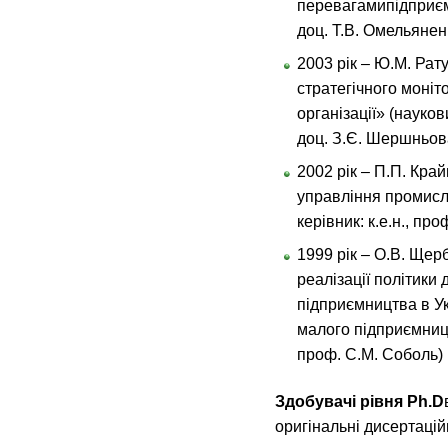
перевагамипідприємс
доц. Т.В. Омельянен
2003 рік – Ю.М. Ра
стратегічного моні
організації» (наукови
доц. З.Є. Шершньов
2002 рік – П.П. Кр
управління промис
керівник: к.е.н., про
1999 рік – О.В. Ще
реалізації політики
підприємництва в Ук
малого підприємництв
проф. С.М. Соболь)
Здобувачі рівня Ph.D
оригінальні дисертацій