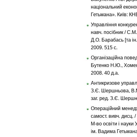
національний еконо
Гетьмана». Київ: КНЕ
Управління конкуре
навч. посібник / С.
Д.О. Барабась [та ін.
2009. 515 с.
Організаційна повед
Бутенко Н.Ю., Хомен
2008. 40 д.а.
Антикризове управлі
З.Є. Шершньова, В.М
заг. ред. З.Є. Шершн
Операційний менеджм
самост. вивч. дисц. 
М-во освіти і науки 
ім. Вадима Гетьмана»