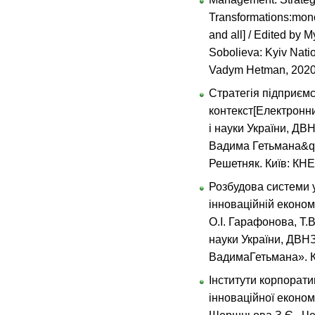
Transformations:mono
and all] / Edited by
Sobolieva: Kyiv Nati
Vadym Hetman, 2020.
Стратегія підприєм
контекст[Електронни
і науки України, ДВНЗ
Вадима Гетьмана&quot;
Решетняк. Київ: КНЕ
Розбудова системи у
інноваційній економі
О.І. Гарафонова, Т.В
науки України, ДВНЗ 
ВадимаГетьмана». Ки
Інститути корпорат
інноваційної еконо