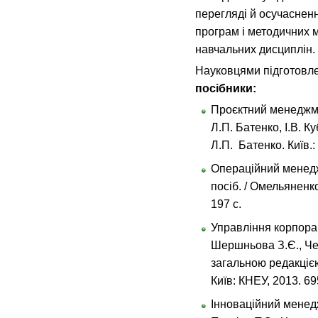
перегляді й осучаснен
програм і методичних м
навчальних дисциплін.
Науковцями підготовл
посібники:
Проєктний менеджмен
Л.П. Батенко, І.В. Ку
Л.П. Батенко. Київ.:
Операційний менедж
посіб. / Омельяненко
197 с.
Управління корпорац
Шершньова З.Є., Черп
загальною редакціє
Київ: КНЕУ, 2013. 69
Інноваційний менедж