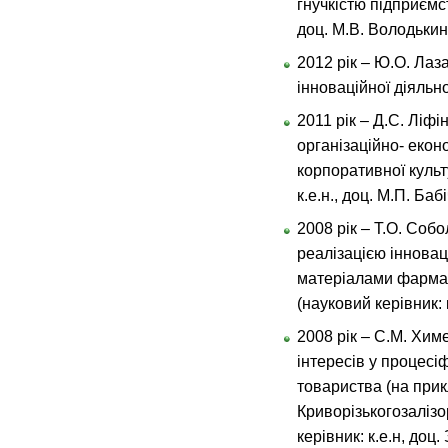
гнучкістю підприємст
доц. М.В. Володькин
2012 рік – Ю.О. Лаз
інноваційної діяльн
2011 рік – Д.С. Лі
організаційно- еко
корпоративної культ
к.е.н., доц. М.П. Бабі
2008 рік – Т.О. Со
реалізацією інновац
матеріалами фармац
(науковий керівник: 
2008 рік – С.М. Хи
інтересів у процесі
товариства (на прик
Криворізькогозалізо
керівник: к.е.н, доц