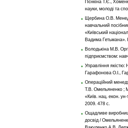
Пєнкіна Т.Є., Хоменк
науки, молоді та спор
Щербина О.В. Менед
навчальний посібник
«Київський націонал
Вадима Гетьмана». К
Володькіна М.В. Ор
підприємством: навч.
Управління якістю: Н
Гарафонова О.І., Гар
Операційний менеджм
Т.В. Омельяненко ; 
«Київ. нац. екон. ун
2009. 478 с.
Ощадливе виробницт
досвід / Омельяненк
Вакуленко А.В. Держ