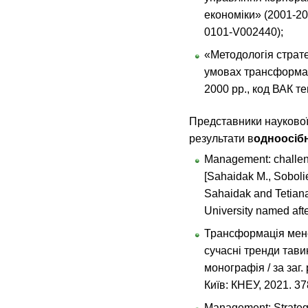
економіки» (2001-20
0101-V002440);
«Методологія страт
умовах трансформац
2000 рр., код ВАК те
Представники науково
результати в
одноосібн
Management: challeng
[Sahaidak M., Sobolie
Sahaidak and Tetian
University named aft
Трансформація мене
сучасні тренди тави
монографія / за заг.
Київ: КНЕУ, 2021. 37
Management: Strategi