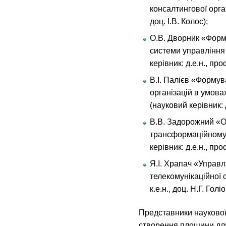
консалтингової орган
доц. І.В. Колос);
О.В. Дворник «Форм
системи управління 
керівник: д.е.н., пр
В.І. Палієв «Формува
організацій в умова
(науковий керівник: 
В.В. Задорожний «О
трансформаційному 
керівник: д.е.н., про
Я.І. Храпач «Управ
телекомунікаційної о
к.е.н., доц. Н.Г. Голі
Представники наукової
створення площини для