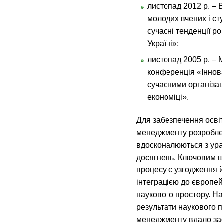
листопад 2012 р. – 
молодих вчених і ст
сучасні тенденції р
Україні»;
листопад 2005 р. –
конференція «Іннова
сучасними організац
економіці».
Для забезпечення осві
менеджменту розроблен
вдосконалюються з ура
досягнень. Ключовим ш
процесу є узгодження й
інтеграцією до європей
наукового простору. На
результати наукового 
менеджменту вдало за