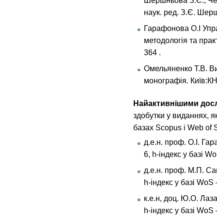
Шершньова З.Є., Чер
наук. ред. З.Є. Шерш
Гарафонова О.І Упра
методологія та прак
364 .
Омельяненко Т.В. В
монографія. Київ:КН
Найактивнішими дос
здобутки у виданнях, я
базах Scopus і Web of S
д.е.н. проф. О.І. Г
6, h-індекс у базі Wо
д.е.н. проф. М.П. Са
h-індекс у базі WоS –
к.е.н, доц. Ю.О. Лаз
h-індекс у базі WоS –