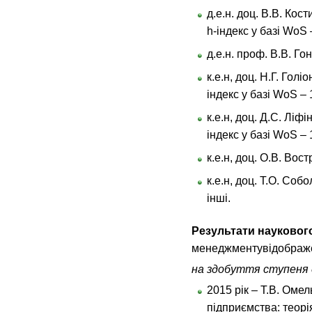
д.е.н. доц. В.В. Кос
h-індекс у базі WоS –
д.е.н. проф. В.В. Го
к.е.н, доц. Н.Г. Голі
індекс у базі WоS – 1
к.е.н, доц. Д.С. Ліф
індекс у базі WоS – 1
к.е.н, доц. О.В. Вос
к.е.н, доц. Т.О. Соб
інші.
Результати науковог
менеджментувідобра
на здобуття ступеня 
2015 рік – Т.В. Оме
підприємства: теорі