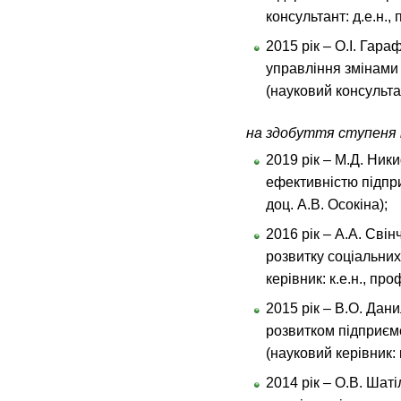
консультант: д.е.н.,
2015 рік – О.І. Гар
управління змінами
(науковий консультант
на здобуття ступеня 
2019 рік – М.Д. Ни
ефективністю підпри
доц. А.В. Осокіна);
2016 рік – А.А. Свін
розвитку соціальних
керівник: к.е.н., про
2015 рік – В.О. Дан
розвитком підприєм
(науковий керівник: 
2014 рік – О.В. Шат