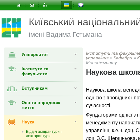
Київський національни
імені Вадима Гетьмана
Інститути та факульт
Університет
управлiння
»
Кафедри
»
К
Менеджменту
Інститути та
Наукова школ
факультети
Вступникам
Наукова школа менеджм
однією з провідних і п
Освіта впродовж
сучасності.
життя
Фундаторами однієї з п
Наука
менеджменту напочатку 
управлінці к.е.н.,доц. С
Відділ аспірантури і
докторантури
доц. З.Є. Шершньова, к.