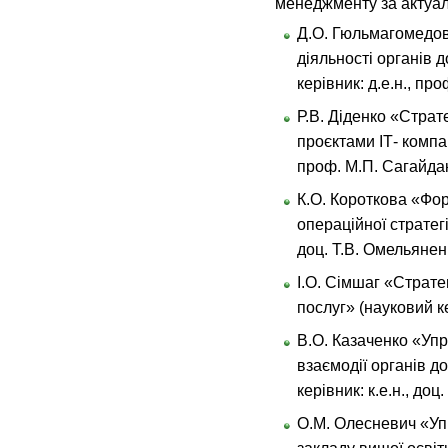
менеджменту за актуа
Д.О. Гюльмагомедов
діяльності органів 
керівник: д.е.н., пр
Р.В. Діденко «Страте
проєктами ІТ- компан
проф. М.П. Сагайдак
К.О. Короткова «Фор
операційної стратегі
доц. Т.В. Омельянен
І.О. Сімшаг «Страте
послуг» (науковий ке
В.О. Казаченко «Уп
взаємодії органів д
керівник: к.е.н., доц
О.М. Олесневич «Уп