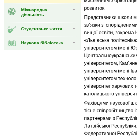
мисленням з орієнтаці
розвиток.
Міжнародна
діяльність
Представники школи м
зв’язки зі спорідненим
Студентське життя
вищої освіти, зокрема
«Львівська політехнік
Наукова бібліотека
університетом імені Ю
Центральноукраїнськи
університетом, Кам’ян
університетом імені Ів
університетом технолог
університет харчових т
католицького університ
Фахівцями наукової ш
тісне співробітництво 
партнерами з Республіки
Латвійської Республіки
Федеративної Республі