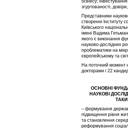
бізнесу; інвестування
згуртованості, довіри,
Представники науково
створенні Інституту с
Київського національ
імені Вадима Гетьман
якого є виконання фу
науково-дослідних роб
проблематики на мікр
європейському та сві
На поточний момент 
докторами і 22 канди
ОСНОВНІ ФУНД
НАУКОВІ ДОСЛ
ТАКИ
– формування державн
підвищення рівня жит
та становлення середн
реформування соціал