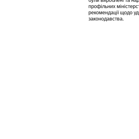
були вироблені та над
профільних міністерс
рекомендації щодо у
законодавства.