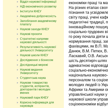
Відділ наукової інформації
економіки праці та м
НДІ економічного розвитку
На різних етапах свог
Інститути КНЕУ
пізнання та усвідомл
Академічна доброчесність
світу праці, учені ка
Запобігання академічному
педагогічні традиції,
плагіату
інноваційному пошук
Наукові заходи КНЕУ
соціально-трудових ві
Наукові проєкти
го року почала діяти ш
Стратегічні напрями
нормування праці, з
наукової діяльності
фахівцями, як В.П. Ма
Результативність наукової
діяльності Університету
Данюк, В.М. Петюх, В.І
Наукові школи КНЕУ
Ласкавий, О.В. Аксьо
Дослідження з бізнесом
шість десятиріч шлях
Дослідницькі мережі
адекватною відповід
Наукові видання
соціально-економічног
Університету
національна науково-
Студентська наука
персоналом та соціо
Наукове товариство
молодих людей із Укра
студентів, аспірантів,
Африки та Америки о
докторантів і молодих
вчених
управлінської науки 
Науковий парк КНЕУ
наукової школи упра
Корисна інформація для
соціоекономіки відбул
науковців