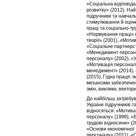
«Соціальна відповідал
розвитку» (2012). Най
підручники та навчаль
стимулювання й оцінк
праці та соціально-тр
«Нормування праці» (
теорії» (2001), «Моти
«Соціальне партнерст
«Менеджмент персона
персоналу» (2002), «
«Мотивація персона­л
менеджмент» (2014), 
(2015), Гідна праця: і
механізми забезпечен
змін, виклики, вектор
До найбільш затребу
України підручників т
відносяться: «Мотива
персоналу» (1998), «Е
трудові відносини» (2
«Основи економічної т
персоналу» (2011), «