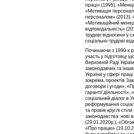
праці» (1995), «Мене
«Мотивація персоналу
персоналом» (2013), 
«Мотиваційний менед
відповідальність» (20
трудові відносини у с
соціально-трудові від
Починаючи з 1990-х р
участь у підготовці 
Верховній Раді Україн
законодавчих та інши
України у сфері праці
зокрема, проектів Зак
договори і угоди», «П
гарантії діяльності»,
соціальний діалог в У
реформування соціаль
та провів круглі сті
законодавства: нові 
(29.01.2020р.), «Обг
«Про працю» (19.10.2