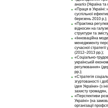
аналіз (Україна та 
«Праця в Україні: 
суспільної ефектив
березень 2010 р.);
«Практика регулю
відносин на галузе
структури та змісту
«Інноваційна моде
менеджменту перс
сучасної стратегі
(2012–2013 рр.);
«Соціально-трудов
українській економі
регулювання» (де
рр.);
«Стратегія соціал
згуртованості і д
ідея України» (з ін
захисту громадян, 
«Перспективи розв
Україні» (на замов
організації профсп