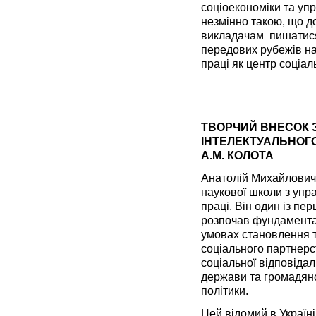
соціоекономіки та уп
незмінно такою, що д
викладачам пишатися
передових рубежів на
праці як центр соціал
ТВОРЧИЙ ВНЕСОК 
ІНТЕЛЕКТУАЛЬНОГ
А.М. КОЛОТА
Анатолій Михайлович
наукової школи з упр
праці. Він один із пе
розпочав фундамента
умовах становлення т
соціального партнерст
соціальної відповідал
держави та громадянс
політики.
Цей відомий в Україні