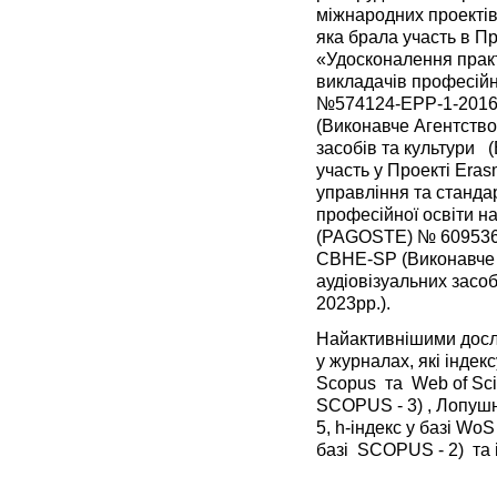
міжнародних проектів
яка брала участь в Пр
«Удосконалення практ
викладачів професійно
№574124-EPP-1-201
(Виконавче Агентство 
засобів та культури 
участь у Проекті Eras
управління та стандар
професійної освіти на
(PAGOSTE) № 609536
CBHE-SP (Виконавче А
аудіовізуальних засо
2023рр.).
Найактивнішими досл
у журналах, які інде
Scopus та Web of Scie
SCOPUS - 3) , Лопушн
5, h-індекс у базі WоS
базі SCOPUS - 2) та 