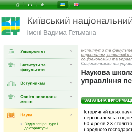
Київський національни
імені Вадима Гетьмана
Інститути та факульт
Університет
персоналом, соціології та
соціоекономіки та управ
Соціоекономіки та управ
Інститути та
факультети
Наукова школа
управління п
Вступникам
Освіта впродовж
ЗАГАЛЬНА ІНФОРМАЦ
життя
Історичний шлях наук
Наука
персоналом та соціое
60-х років XX століття
Відділ аспірантури і
докторантури
народного господарс