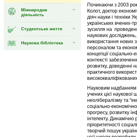
Починаючи з 2003 рок
Міжнародна
Колот, доктор економ
діяльність
діяч науки і техніки У
українських вчених-т
Студентське життя
зусилля на проведен
наукових досліджень,
використання нових з
Наукова бібліотека
персоналом та економ
концепції соціально-е
контексті забезпечен
розвитку, доведенні н
практичного використ
висококваліфікованих
Науковим надбанням 
учених цієї наукової ш
неолібералізму та “ек
соціально-економічног
прогресу, розвитку ін
інтелекту. Динамічно 
пріоритетності соціал
творчий пошук українс
цієї школи розробили