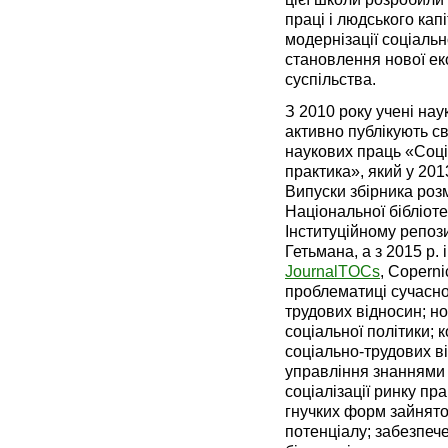
праці і людського кап
модернізації соціаль
становлення нової ек
суспільства.
З 2010 року учені нау
активно публікують св
наукових праць «Соці
практика», який у 201
Випуски збірника роз
Національної бібліотек
Інституційному репоз
Гетьмана, а з 2015 р. 
JournalTOCs
, Copern
проблематиці сучасно
трудових відносин; но
соціальної політики; 
соціально-трудових в
управління знаннями 
соціалізації ринку пра
гнучких форм зайнятос
потенціалу; забезпече