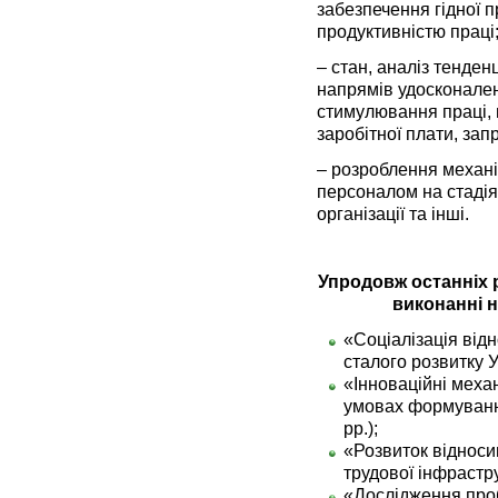
забезпечення гідної п
продуктивністю праці
– стан, аналіз тенден
напрямів удосконален
стимулювання праці, 
заробітної плати, зап
– розроблення механі
персоналом на стадія
організації та інші.
Упродовж останніх р
виконанні н
«Соціалізація відн
сталого розвитку У
«Інноваційні меха
умовах формуванн
рр.);
«Розвиток відносин
трудової інфрастр
«Дослідження проб