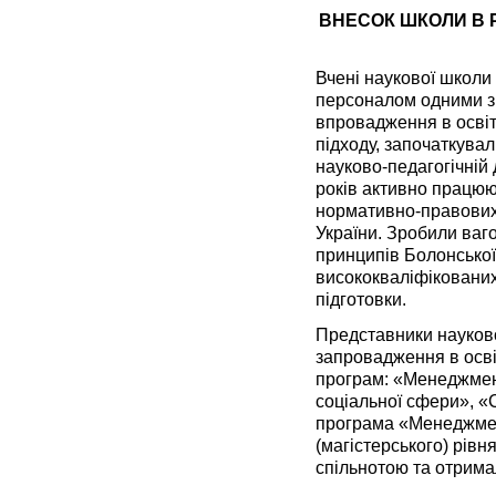
ВНЕСОК ШКОЛИ В 
Вчені наукової школи
персоналом одними з 
впровадження в освіт
підходу, започаткувал
науково-педагогічній 
років активно працю
нормативно-правових 
України. Зробили ваг
принципів Болонської 
висококваліфікованих
підготовки.
Представники науково
запровадження в осві
програм: «Менеджме
соціальної сфери», 
програма «Менеджмен
(магістерського) рівн
спільнотою та отрима