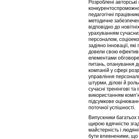
Розроблені авторські
конкурентоспроможнос
педагогічні працівни
методичне забезпече
відповідно до новітні
урахуванням сучасних
персоналом, соціоеко
задіяно інновації, як
довели свою ефективні
елементами обговоре
питань, опанування д
компаній у сфері розр
управління персонало
штурми, ділові й рольо
сучасні тренінгові та 
використанням комп’
підсумкове оцінюванн
поточної успішності.
Випускники багатьох 
щирою вдячністю згад
майстерність і людяні
бути впевненими, що 