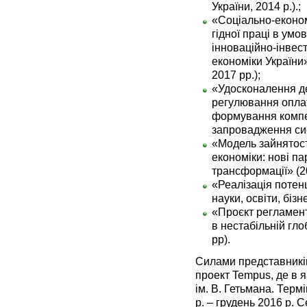
України, 2014 р.).;
«Соціально-економ
гідної праці в умо
інноваційно-інвест
економіки України
2017 рр.);
«Удосконалення д
регулювання оплат
формування компен
запровадження сис
«Модель зайнятост
економіки: нові па
трансформації» (2
«Реалізація потенц
науки, освіти, бізн
«Проєкт регламенті
в нестабільній гл
рр).
Силами представникі
проект Tempus, де в 
ім. В. Гетьмана. Терм
р. – грудень 2016 р. 