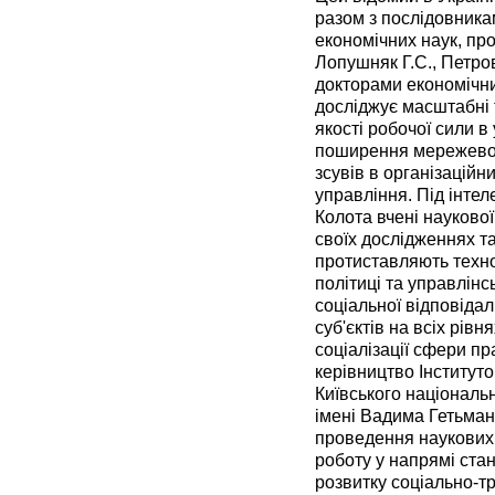
разом з послідовник
економічних наук, п
Лопушняк Г.С., Петро
докторами економічни
досліджує масштабні т
якості робочої сили в
поширення мережевої 
зсувів в організаційн
управління. Під інте
Колота вчені наукової
своїх дослідженнях та
протиставляють техно
політиці та управлінс
соціальної відповіда
суб'єктів на всіх рівн
соціалізації сфери пр
керівництво Інститут
Київського національ
імені Вадима Гетьман
проведення наукових 
роботу у напрямі ста
розвитку соціально-т