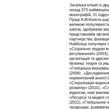
Загальна кількість д
понад 370 найменуван
монографій, 31 підруч
Праці А.М.Колота шир
великою популярністю
школи, здобувачів вищ
представників органі
партнерства, фахівці
Найбільш популярні т
«Соціально-трудові ві
регулювання» (2003), 
організація та удоск
безпека: теорія та укр
«Глобальна економіка
(2008) , «Дослідженн
порівняльний аналіз (
«Соціалізація відноси
розвитку» (2010) , «С
відносин, нові виклики
«Ресурси та моделі г
(2011), «Глобальное 
тенденции, асимметри