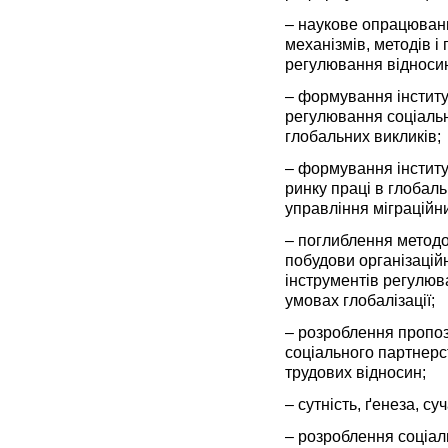
– наукове опрацюван
механізмів, методів і
регулювання відносин
– формування інститу
регулювання соціаль
глобальних викликів;
– формування інститу
ринку праці в глобаль
управління міграційн
– поглиблення методо
побудови організацій
інструментів регулюва
умовах глобалізації;
– розроблення пропоз
соціального партнерс
трудових відносин;
– сутність, ґенеза, с
– розроблення соціал