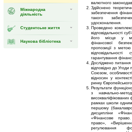
валютного законодав
Здійснено теоретич
Міжнародна
забезпечення фінан
діяльність
такого забезпе
удосконалення.
Студентське життя
Проведено комплекс
вiдповiдальностi суб
його місце у мех
Наукова бібліотека
фінансової безпе
пропозиції з метою
вiдповiдальностi
гарантування фінанс
Досліджено питання 
відповідно до Угоди 
Союзом, особливост
відносин у контекст
ринку Європейського
Результати функціону
з навчально-мето
високваліфікованих ф
рамках школи одними
першому (бакалаврс
дисципліни «Фіна
«Фінансове право.
право», «Вирішен
регулювання фо