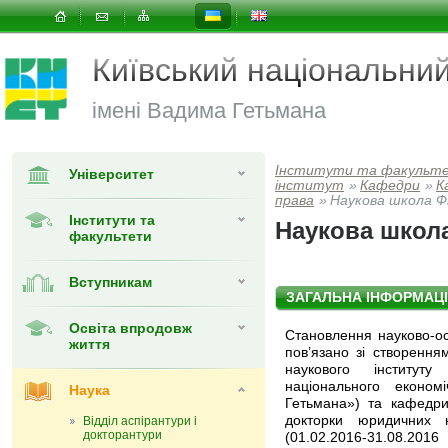
Київський національни
імені Вадима Гетьмана
Інститути та факульт
Університет
інститут
»
Кафедри
»
К
права
»
Наукова школа Ф
Інститути та
Наукова школ
факультети
Вступникам
ЗАГАЛЬНА ІНФОРМАЦ
Освіта впродовж
Становлення науково-ос
життя
пов’язано зі створенн
наукового інституту
національного еконо
Наука
Гетьмана») та кафедри
докторки юридичних 
Відділ аспірантури і
докторантури
(01.02.2016-31.08.201