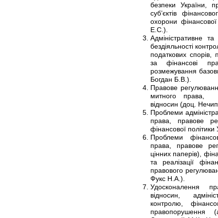
безпеки України, п
суб’єктів фінансов
охорони фінансової
Е.С.).
Адміністративне та
бездіяльності контр
податкових спорів, 
за фінансові пра
розмежування базови
Богдан Б.В.).
Правове регулювання
митного права, п
відносин (доц. Нечи
Проблеми адміністра
права, правове ре
фінансової політики 
Проблеми фінансов
права, правове ре
цінних паперів), фі
та реалізації фіна
правового регулюван
Фукс Н.А.).
Удосконалення пр
відносин, адміні
контролю, фінансо
правопорушення (