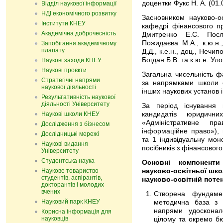
доцентки Фукс Н. А. (01.
Відділ наукової інформації
НДІ економічного розвитку
Засновником науково-о
Інститути КНЕУ
кафедрі фінансового п
Академічна доброчесність
Дмитренко Е.С. Посл
Пожидаєва М.А., к.ю.н.,
Запобігання академічному
плагіату
Д.Д., к.е.н., доц., Нечип
Богдан Б.В. та к.ю.н. Ул
Наукові заходи КНЕУ
Наукові проєкти
Загальна чисельність фа
Стратегічні напрями
за напрямками школи 
наукової діяльності
інших наукових установ 
Результативність наукової
діяльності Університету
За період існування
Наукові школи КНЕУ
кандидатів юридични
«Адміністративне п
Дослідження з бізнесом
інформаційне право»),
Дослідницькі мережі
та 1 індивідуальну мон
Наукові видання
посібників з фінансового
Університету
Студентська наука
Основні компоненти
Наукове товариство
науково-освітньої шко
студентів, аспірантів,
науково-освітній потен
докторантів і молодих
вчених
Створена фундамен
Науковий парк КНЕУ
методична база з 
напрями удосконал
Корисна інформація для
науковців
цілому та окремо бю