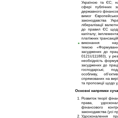
Україною та ЄС; н
сфері публічних з
державного фінансов
вимог Європейсько
законодавства Ук
лібералізації валютн
до правил ЄС щодо
капіталу; імплемента
платіжних трансакцій
виконання нау
темою «Формуванн
засуджених до прац
0121U111883), у рез
необхідність форму
засуджених до праці 
господарські, по
особливу, об'єкт
спрямованих на вирі
та пропозиції щодо 
Основні напрямки суч
Розвиток теорії фін
права, удоскона
фінансового конт
законодавства (усі п
Удосконалення пр