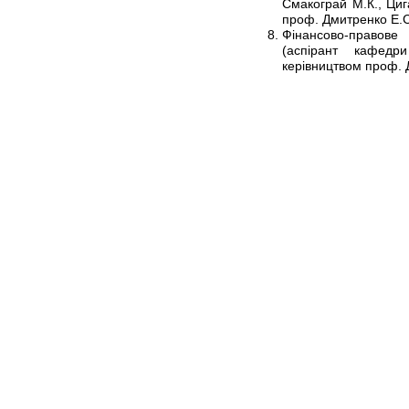
Смакограй М.К., Циг
проф. Дмитренко Е.С
Фінансово-правове
(аспірант кафедр
керівництвом проф. 