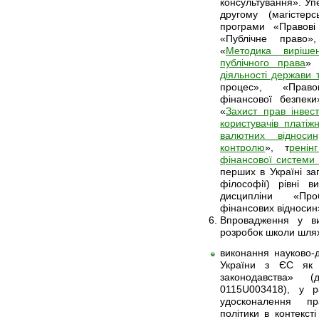
консультування». Уп
другому (магістерс
програми «Правові
«Публічне право»
«
Методика виріше
публічного права
»
діяльності держави 
процес», «Право
фінансової безпеки
«
Захист прав інвест
користувачів платіж
валютних відносин
контролю
», т
ренін
фінансової системи 
перших в Україні з
філософії) рівні в
дисципліни «Про
фінансових відносин
Впровадження у ви
розробок школи шля
виконання науково-
України з ЄС як о
законодавства» (
0115U003418), у р
удосконалення пр
політики в контекст