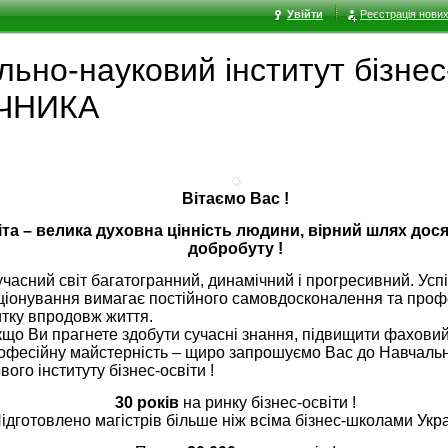
Увійти
Реєстрація нових
ьно-науковий інститут бізнес-
ЧНИКА
Вітаємо Вас !
іта – велика духовна цінність людини, вірний шлях дос
добробуту !
сний світ багатогранний, динамічний і прогресивний. Усп
ціонування вимагає постійного самовдосконалення та проф
тку впродовж життя.
 Ви прагнете здобути сучасні знання, підвищити фаховий
офесійну майстерність – щиро запрошуємо Вас до Навчаль
вого інституту бізнес-освіти !
30 років
на ринку бізнес-освіти !
ідготовлено магістрів більше ніж всіма бізнес-школами Укра