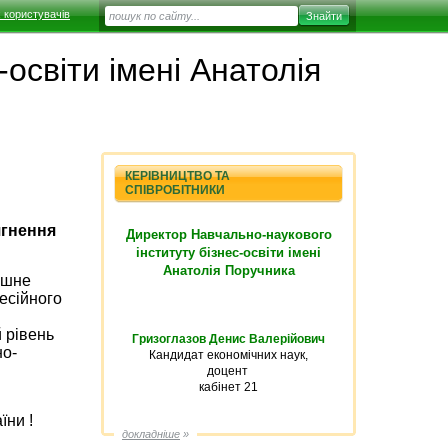
 користувачів
освіти імені Анатолія
КЕРІВНИЦТВО ТА
СПІВРОБІТНИКИ
ягнення
Директор Навчально-наукового
інституту бізнес-освіти імені
Анатолія Поручника
ішне
есійного
 рівень
Гризоглазов Денис Валерійович
но-
Кандидат економічних наук,
доцент
кабінет 21
їни !
докладніше
»