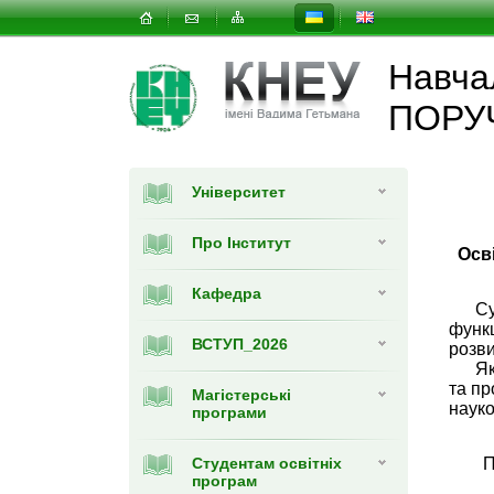
Навчал
ПОРУ
Університет
Про Інститут
Осв
Кафедра
Суча
функ
ВСТУП_2026
розви
Якщо
та пр
Магістерські
науко
програми
Cтудентам освітніх
П
програм