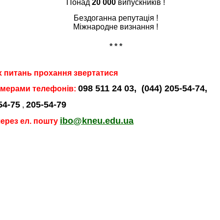
Понад
20
000
випускників !
Бездоганна репутація !
Міжнародне визнання !
* * *
іх питань прохання звертатися
098 511 24 03,
(044) 205-54-74,
омерами телефонів:
54-75
205-54-79
,
ibo@kneu.edu.ua
через ел. пошту