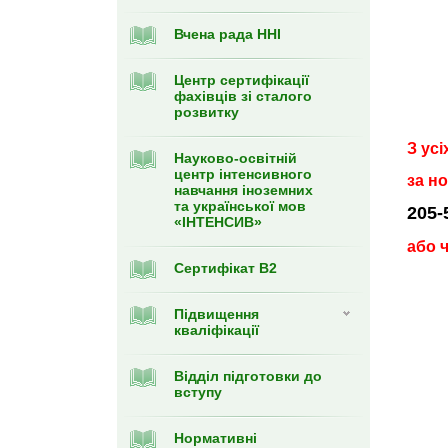
Вчена рада ННІ
Центр сертифікації
фахівців зі сталого
розвитку
З ус
Науково-освітній
центр інтенсивного
за н
навчання іноземних
та української мов
205-
«ІНТЕНСИВ»
або 
Сертифікат В2
Підвищення
кваліфікації
Відділ підготовки до
вступу
Нормативні