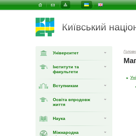
Київський наці
Головн
Університет
Мап
Інститути та
факультети
Ун
Вступникам
Освіта впродовж
життя
Наука
Міжнародна