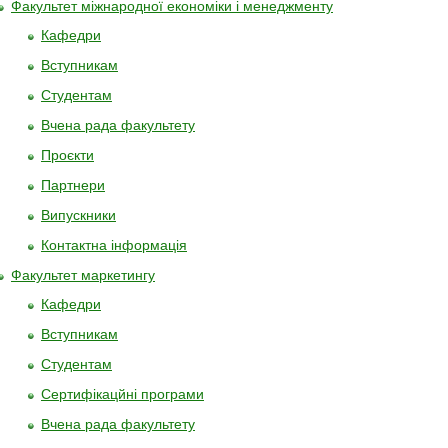
Факультет мiжнародної економiки i менеджменту
Кафедри
Вступникам
Студентам
Вчена рада факультету
Проєкти
Партнери
Випускники
Контактна інформація
Факультет маркетингу
Кафедри
Вступникам
Студентам
Сертифікацйні програми
Вчена рада факультету