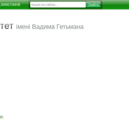
 користувачів
тет
імені Вадима Гетьмана
А»