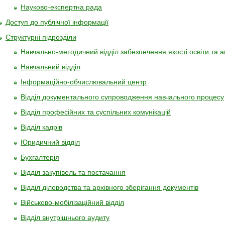
Науково-експертна рада
Доступ до публічної інформації
Структурні підрозділи
Навчально-методичний відділ забезпечення якості освіти та а
Навчальний відділ
Інформаційно-обчислювальний центр
Відділ документального супроводження навчального процесу
Відділ професійних та суспільних комунікацій
Відділ кадрів
Юридичний відділ
Бухгалтерія
Відділ закупівель та постачання
Відділ діловодства та архівного зберігання документів
Військово-мобілізаційний відділ
Відділ внутрішнього аудиту