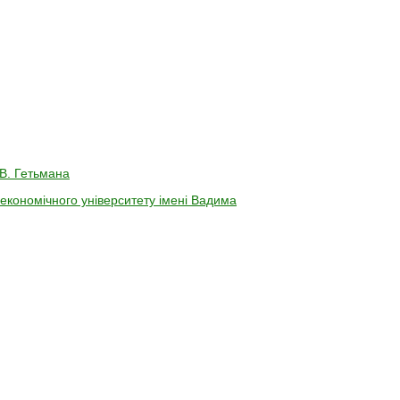
 В. Гетьмана
економічного університету імені Вадима