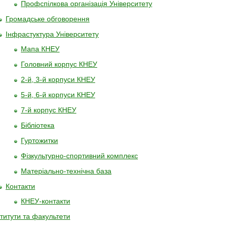
Профспілкова організація Університету
Громадське обговорення
Інфрастуктура Університету
Мапа КНЕУ
Головний корпус КНЕУ
2-й, 3-й корпуси КНЕУ
5-й, 6-й корпуси КНЕУ
7-й корпус КНЕУ
Бібліотека
Гуртожитки
Фізкультурно-спортивний комплекс
Матеріально-технічна база
Контакти
КНЕУ-контакти
ститути та факультети