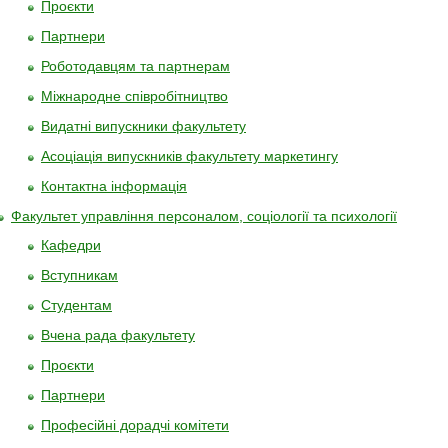
Проєкти
Партнери
Роботодавцям та партнерам
Міжнародне співробітництво
Видатні випускники факультету
Асоціація випускників факультету маркетингу
Контактна інформація
Факультет управлiння персоналом, соціології та психології
Кафедри
Вступникам
Студентам
Вчена рада факультету
Проєкти
Партнери
Професійні дорадчі комітети