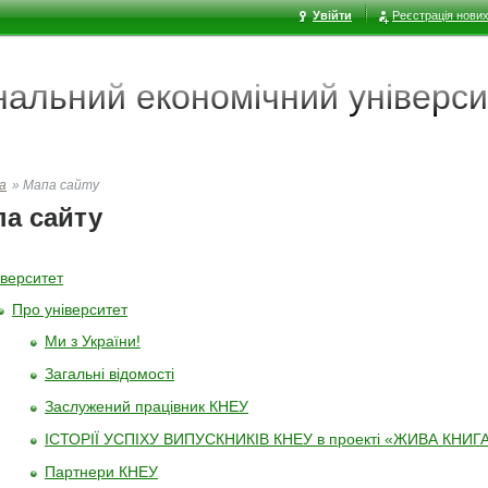
Увійти
Реєстрація нових
ональний економічний
універси
а
»
Мапа сайту
а сайту
іверситет
Про університет
Ми з України!
Загальні відомості
Заслужений працівник КНЕУ
ІСТОРІЇ УСПІХУ ВИПУСКНИКІВ КНЕУ в проекті «ЖИВА КНИГ
Партнери КНЕУ