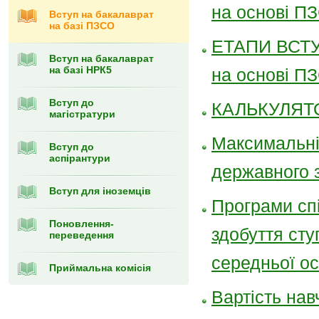
на основі П
Вступ на бакалаврат
на базі ПЗСО
ЕТАПИ ВСТУП
Вступ на бакалаврат
на базі НРК5
на основі ПЗ
Вступ до
КАЛЬКУЛЯТ
магістратури
Максимальні 
Вступ до
аспірантури
державного 
Вступ для іноземців
Програми спі
Поновлення-
здобуття сту
переведення
середньої ос
Приймальна комісія
Вартість на