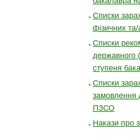
бакалавра н
Списки зара
фізичних та
Списки реко
державного (
ступеня бак
Списки зарах
замовлення 
ПЗСО
Накази про 