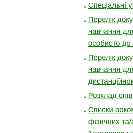
Спеціальні у
Перелік доку
навчання для
особисто до 
Перелік доку
навчання для
дистанційно
Розклад спів
Списки реко
фізичних та/