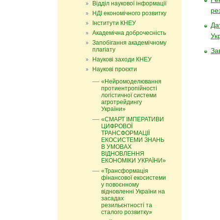
Відділ наукової інформації
ре
НДІ економічного розвитку
Інститути КНЕУ
Да
Академічна доброчесність
Ук
Запобігання академічному
плагіату
За
Наукові заходи КНЕУ
Наукові проєкти
«Нейромоделювання
протиентропійності
логістичної системи
агротрейдингу
України»
«СМАРТ ІМПЕРАТИВИ
ЦИФРОВОЇ
ТРАНСФОРМАЦІЇ
ЕКОСИСТЕМИ ЗНАНЬ
В УМОВАХ
ВІДНОВЛЕННЯ
ЕКОНОМІКИ УКРАЇНИ»
«Трансформація
фінансової екосистеми
у повоєнному
відновленні України на
засадах
резильєнтності та
сталого розвитку»