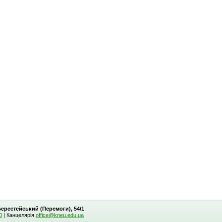
 Берестейський (Перемоги), 54/1
0
| Канцелярія
office@kneu.edu.ua