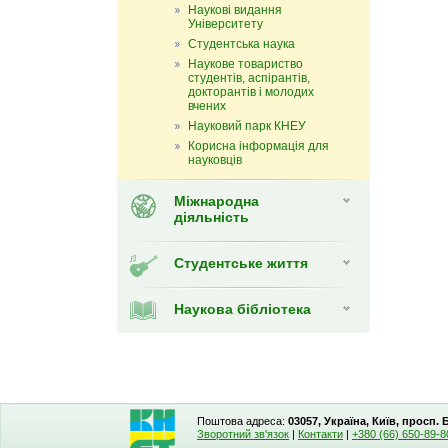
Наукові видання
Університету
Студентська наука
Наукове товариство
студентів, аспірантів,
докторантів і молодих
вчених
Науковий парк КНЕУ
Корисна інформація для
науковців
Міжнародна
діяльність
Студентське життя
Наукова бібліотека
Поштова адреса:
03057, Україна, Київ, просп.
Зворотний зв'язок
|
Контакти
|
+380 (66) 650-89-8