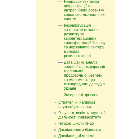
Нейроархітектоніка
цифровізації та
ентропійного розвитку
соціально-економічних
систем
Реконфігурація
звітності зі сталого
розвитку за
євроінтеграційних
трансформацій бізнесу
та державного сектору
в умовах
резильєнтності
Дата Сайнс аналіз
зеленої трансформації
глобальної
продовольчої безпеки
та імплементація
міжнародного досвіду в
Україні
Завершені проєкти
Стратегічні напрями
наукової діяльності
Результативність наукової
діяльності Університету
Наукові школи КНЕУ
Дослідження з бізнесом
Дослідницькі мережі