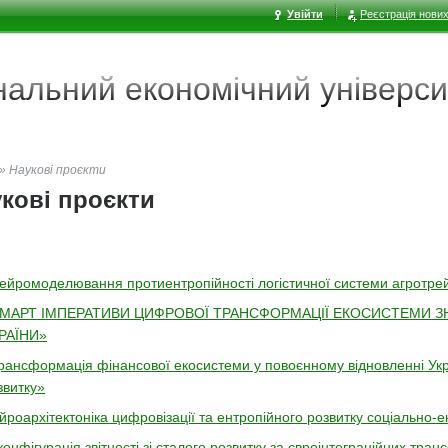
Увійти
Реєстрація нових
ональний економічний
універси
»
Наукові проєкти
кові проєкти
ейромоделювання протиентропійності логістичної системи агротре
МАРТ ІМПЕРАТИВИ ЦИФРОВОЇ ТРАНСФОРМАЦІЇ ЕКОСИСТЕМИ З
РАЇНИ»
рансформація фінансової екосистеми у повоєнному відновленні Укра
звитку»
йроархітектоніка цифровізації та ентропійного розвитку соціально-
конфігурація звітності зі сталого розвитку за євроінтеграційних тра