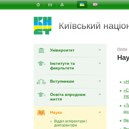
Київський наці
Наука
Університет
Нау
Інститути та
факультети
Вступникам
«Н
«С
Освіта впродовж
УК
життя
«Т
ро
Наука
Не
Відділ аспірантури і
докторантури
Ре