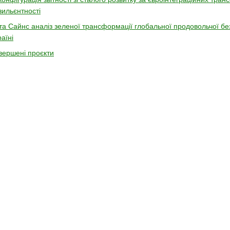
зильєнтності
та Сайнс аналіз зеленої трансформації глобальної продовольчої бе
раїні
вершені проєкти