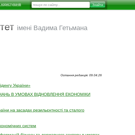
 користувачів
тет
імені Вадима Гетьмана
Остання редакція: 09.04.26
йдингу України»
НАНЬ В УМОВАХ ВІДНОВЛЕННЯ ЕКОНОМІКИ
їни на засадах резильєнтності та сталого
економічних систем
нсформацій бізнесу та державного сектору в умовах