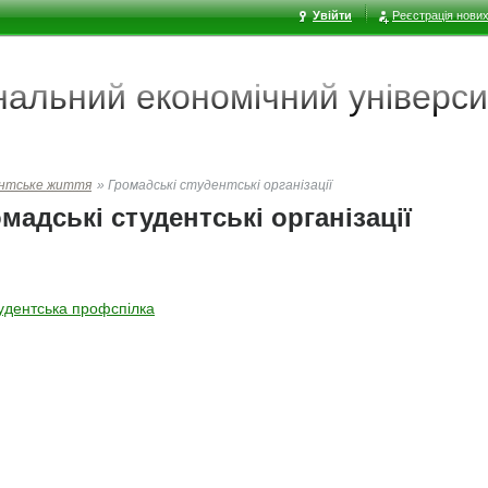
Увійти
Реєстрація нових
ональний економічний
універси
нтське життя
»
Громадські студентські організації
мадські студентські організації
удентська профспілка