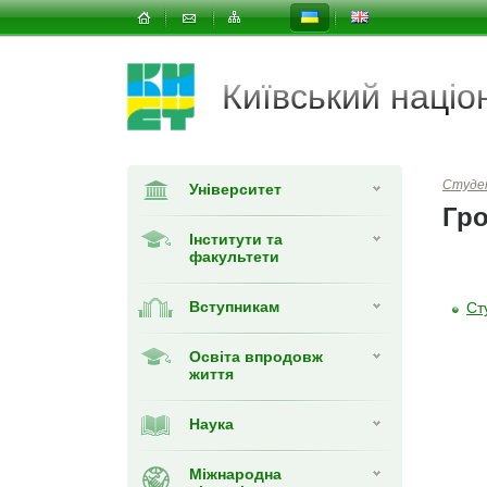
Київський наці
Студе
Університет
Гро
Інститути та
факультети
Вступникам
Ст
Освіта впродовж
життя
Наука
Міжнародна