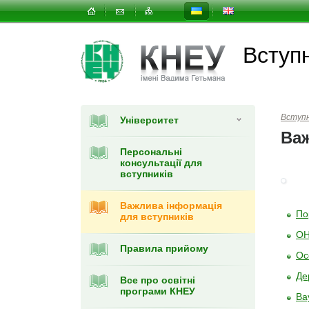
Вступ
Вступ
Університет
Важ
Персональні
консультації для
вступників
Важлива інформація
По
для вступників
ОН
Правила прийому
Ос
Де
Все про освітні
програми КНЕУ
Ва