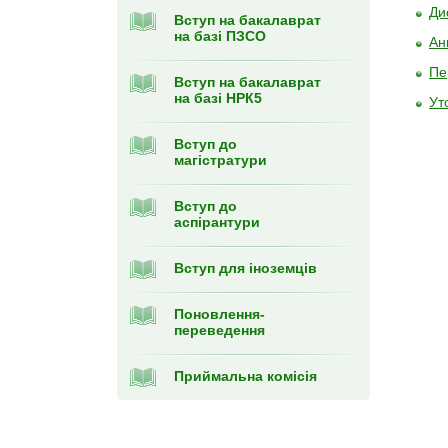
Ди
Вступ на бакалаврат
на базі ПЗСО
Ан
Пе
Вступ на бакалаврат
на базі НРК5
Ут
Вступ до
магістратури
Вступ до
аспірантури
Вступ для іноземців
Поновлення-
переведення
Приймальна комісія