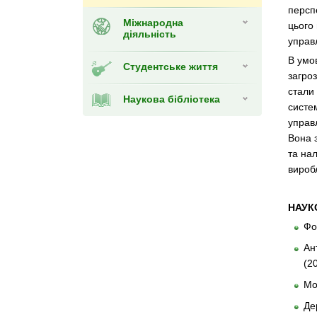
персп
Міжнародна
цього
діяльність
управ
В умов
Студентське життя
загро
стали
Наукова бібліотека
систем
управл
Вона 
та на
виробл
НАУК
Фо
Ан
(2
Мо
Де