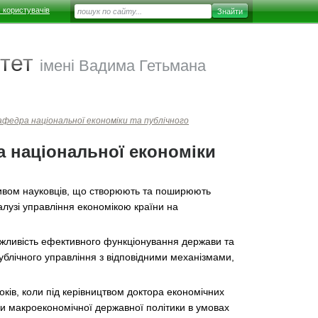
 користувачів
тет
імені Вадима Гетьмана
афедра національної економіки та публічного
а національної економіки
тивом науковців, що створюють та поширюють
галузі управління економікою країни на
жливість ефективного функціонування держави та
ублічного управління з відповідними механізмами,
ків, коли під керівництвом доктора економічних
и макроекономічної державної політики в умовах