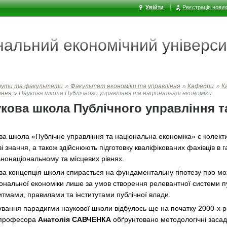
Увійти
Реєстрація нових
ональний економічний
універси
тути та факультети
»
Факультет економiки та управлiння
»
Кафедри
»
К
іння
»
Наукова школа Публічного управління та національної економіки
кова школа Публічного управління т
ва школа «Публічне управління та національна економіка» є колек
і знання, а також здійснюють підготовку кваліфікованих фахівців в 
ьнонаціональному та місцевих рівнях.
ва концепція школи спирається на фундаментальну гіпотезу про мо
ціональної економіки лише за умов створення релевантної системи п
итмами, правилами та інститутами публічної влади.
вання парадигми наукової школи відбулось ще на початку 2000-х ро
 професора
Анатолія САВЧЕНКА
обґрунтовано методологічні засад