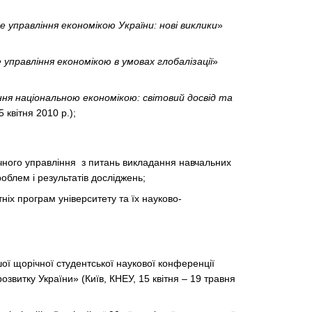
 управління економікою України: нові виклики
»
управління економікою в умовах глобалізації
»
ня національною економікою: світовий досвід та
 квітня 2010 р.);
чного управління з питань викладання навчальних
роблем і результатів досліджень;
ніх програм університету та їх науково-
ї щорічної студентської наукової конференції
звитку України» (Київ, КНЕУ, 15 квітня – 19 травня