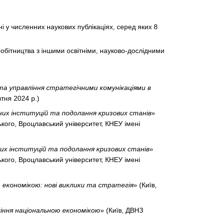
і у численних наукових публікаціях, серед яких 8
бітництва з іншими освітніми, науково-дослідними
а управління стратегічними комунікаціями в
тня 2024 р.)
них інституцій та подолання кризових станів
»
ського, Вроцлавський університет, КНЕУ імені
их інституцій та подолання кризових станів
»
ського, Вроцлавський університет, КНЕУ імені
 економікою: нові виклики та стратегія
» (Київ,
ління національною економікою
» (Київ, ДВНЗ