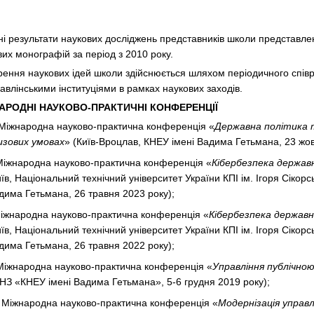
ні результати наукових досліджень представників школи представлен
вих монографій за період з 2010 року.
ення наукових ідей школи здійснюється шляхом періодичного співро
авлінськими інституціями в рамках наукових заходів.
АРОДНІ НАУКОВО-ПРАКТИЧНІ КОНФЕРЕНЦІЇ
І Міжнародна науково-практична конференція «
Державна політика т
изових умовах
» (Київ-Вроцлав, КНЕУ імені Вадима Гетьмана, 23 жов
 Міжнародна науково-практична конференція «
Кібербезпека держав
иїв, Національний технічний університет України КПІ ім. Ігоря Сікор
дима Гетьмана, 26 травня 2023 року);
Міжнародна науково-практична конференція «
Кібербезпека державн
иїв, Національний технічний університет України КПІ ім. Ігоря Сікор
дима Гетьмана, 26 травня 2022 року);
Міжнародна науково-практична конференція «
Управління публічною
НЗ «КНЕУ імені Вадима Гетьмана», 5-6 грудня 2019 року);
 Міжнародна науково-практична конференція «
Модернізація управ