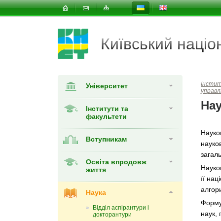
Київський наці
Інсти
Університет
управл
Нау
Інститути та
факультети
Науко
Вступникам
науков
загал
Освіта впродовж
Науко
життя
її на
алгор
Наука
Форму
Відділ аспірантури і
наук,
докторантури