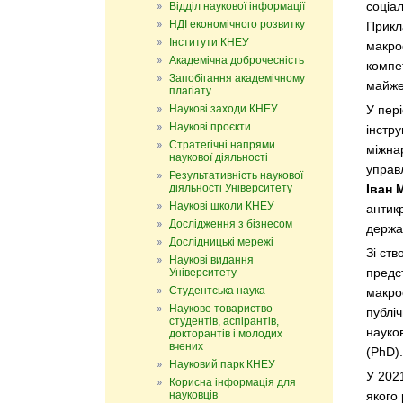
соціа
Відділ наукової інформації
НДІ економічного розвитку
Прикла
Інститути КНЕУ
макро
Академічна доброчесність
компе
Запобігання академічному
майже 
плагіату
Наукові заходи КНЕУ
У пері
Наукові проєкти
інстр
Стратегічні напрями
міжна
наукової діяльності
управ
Результативність наукової
діяльності Університету
Іван
Наукові школи КНЕУ
антик
Дослідження з бізнесом
держа
Дослідницькі мережі
Зі ств
Наукові видання
предс
Університету
Студентська наука
макрое
Наукове товариство
публі
студентів, аспірантів,
науков
докторантів і молодих
вчених
(PhD).
Науковий парк КНЕУ
У 202
Корисна інформація для
науковців
якого