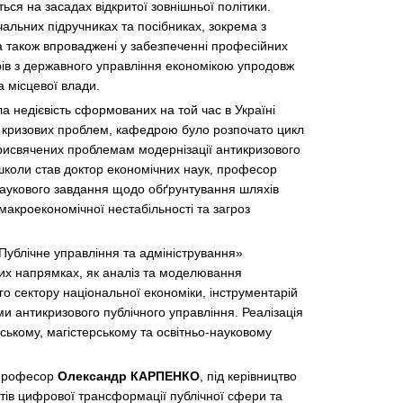
ся на засадах відкритої зовнішньої політики.
чальних підручниках та посібниках, зокрема з
а також впроваджені у забезпеченні професійних
рів з державного управління економікою упродовж
а місцевої влади.
ла недієвість сформованих на той час в Україні
нні кризових проблем, кафедрою було розпочато цикл
 присвячених проблемам модернізації антикризового
школи став доктор економічних наук, професор
 наукового завдання щодо обґрунтування шляхів
акроекономічної нестабільності та загроз
 «Публічне управління та адміністрування»
их напрямках, як аналіз та моделювання
го сектору національної економіки, інструментарій
и антикризового публічного управління. Реалізація
рському, магістерському та освітньо-науковому
, професор
Олександр КАРПЕНКО
, під керівництво
тів цифрової трансформації публічної сфери та