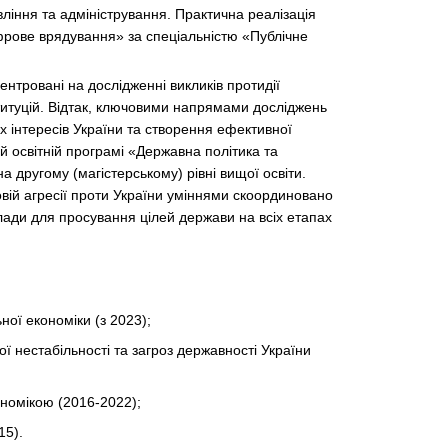
ління та адміністрування. Практична реалізація
фрове врядування» за спеціальністю «Публічне
ентровані на дослідженні викликів протидії
ституцій. Відтак, ключовими напрямами досліджень
 інтересів України та створення ефективної
ій освітній програмі «Державна політика та
а другому (магістерському) рівні вищої освіти.
вій агресії проти України уміннями скоординовано
влади для просування цілей держави на всіх етапах
ої економіки (з 2023);
 нестабільності та загроз державності України
номікою (2016-2022);
15).