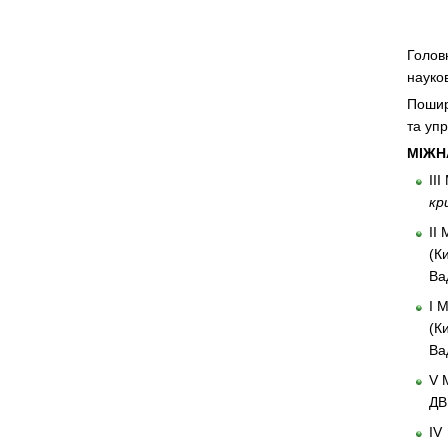
Голов
науко
Пошир
та упр
МІЖН
ІI
кр
ІІ
(К
Ва
І 
(К
Ва
V 
ДВ
IV