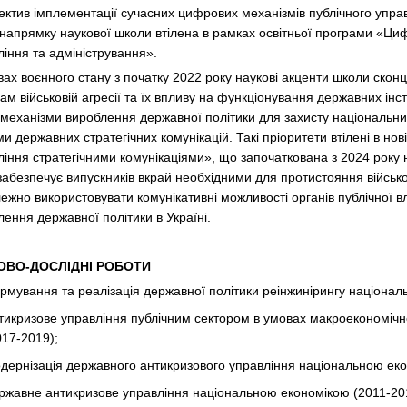
ектив імплементації сучасних цифрових механізмів публічного управ
 напрямку наукової школи втілена в рамках освітньої програми «Ци
ління та адміністрування».
ах воєнного стану з початку 2022 року наукові акценти школи сконц
зам військовій агресії та їх впливу на функціонування державних ін
 механізми вироблення державної політики для захисту національних
и державних стратегічних комунікацій. Такі пріоритети втілені в нов
іння стратегічними комунікаціями», що започаткована з 2024 року н
забезпечує випускників вкрай необхідними для протистояння військо
лежно використовувати комунікативні можливості органів публічної 
ення державної політики в Україні.
ОВО-ДОСЛІДНІ РОБОТИ
рмування та реалізація державної політики реінжинірингу національн
тикризове управління публічним сектором в умовах макроекономічної
017-2019);
дернізація державного антикризового управління національною еко
ржавне антикризове управління національною економікою (2011-20