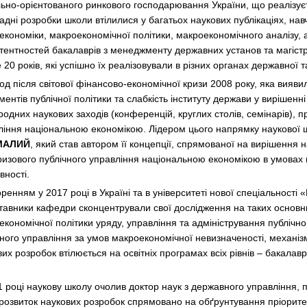
льно-орієнтованого ринкового господарювання України, що реалізуєть
дні розробки школи втілилися у багатьох наукових публікаціях, нав
економіки, макроекономічної політики, макроекономічного аналізу, 
тентностей бакалаврів з менеджменту державних установ та магіст
20 років, які успішно їх реалізовували в різних органах державної т
од після світової фінансово-економічної кризи 2008 року, яка вияви
ументів публічної політики та слабкість інституту держави у виріше
родних наукових заходів (конференцій, круглих столів, семінарів),
ління національною економікою. Лідером цього напрямку наукової 
 МАЛИЙ
, який став автором її концепції, спрямованої на вирішення
ризового публічного управління національною економікою в умовах м
вності.
оренням у 2017 році в Україні та в університеті нової спеціальності
тавники кафедри сконцентрували свої дослідження на таких основн
кономічної політики уряду, управління та адміністрування публічно
чного управління за умов макроекономічної невизначеності, механізм
их розробок втілюється на освітніх програмах всіх рівнів – бакалав
1 році наукову школу очолив доктор наук з державного управління
 розвиток наукових розробок спрямовано на обґрунтування пріорите