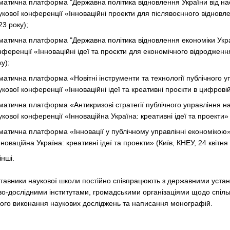
матична платформа "Державна політика відновлення України від насл
укової конференції «Інноваційні проекти для післявоєнного відновле
23 року);
матична платформа "Державна політика відновлення економіки Украї
нференції «Інноваційні ідеї та проєкти для економічного відродженн
у);
матична платформа «Новітні інструменти та технології публічного у
укової конференції «Інноваційні ідеї та креативні проєкти в цифрові
матична платформа «Антикризові стратегії публічного управління н
укової конференції «Інноваційна Україна: креативні ідеї та проекти» 
матична платформа «Інновації у публічному управлінні економікою»
нноваційна Україна: креативні ідеї та проекти» (Київ, КНЕУ, 24 квітня
інші.
тавники наукової школи постійно співпрацюють з державними устано
о-дослідними інститутами, громадськими організаціями щодо спільно
ного виконання наукових досліджень та написання монографій.