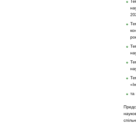
Те
на
20
Те
ко
рок
Те
на
Те
на
Те
«І
та 
Предс
науков
спіль