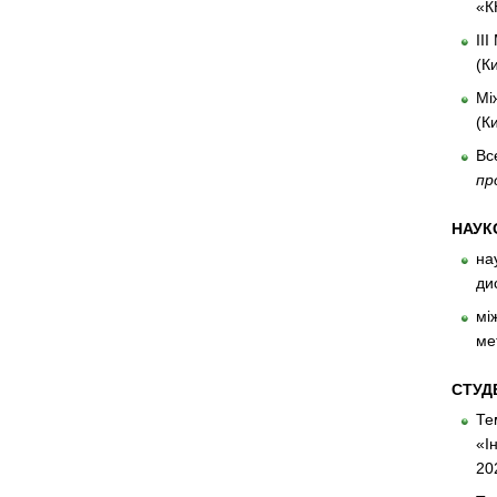
«К
ІІ
(К
Мі
(К
Вс
пр
НАУК
на
ди
мі
ме
СТУД
Те
«І
20