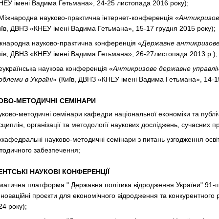
НЕУ імені Вадима Гетьмана», 24-25 листопада 2016 року);
І Міжнародна науково-практична інтернет-конференція «
Антикризове
иїв, ДВНЗ «КНЕУ імені Вадима Гетьмана», 15-17 грудня 2015 року);
жнародна науково-практична конференція «
Державне антикризове 
иїв, ДВНЗ «КНЕУ імені Вадима Гетьмана», 26-27листопада 2013 р.);
еукраїнська наукова конференція «
Антикризове державне управлін
облеми в Україні
» (Київ, ДВНЗ «КНЕУ імені Вадима Гетьмана», 14-15
ОВО-МЕТОДИЧНІ СЕМІНАРИ
уково-методичні семінари кафедри національної економіки та публі
сциплін, організації та методології наукових досліджень, сучасних п
жкафедральнi науково-методичнi семінари з питань узгодження освіт
тодичного забезпечення;
ЕНТСЬКІ НАУКОВІ КОНФЕРЕНЦІЇ
матична платформа " Державна політика відродження України" 91-шо
нноваційні проєкти для економічного відродження та конкурентного ро
24 року);