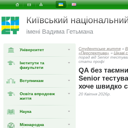
Київський національни
імені Вадима Гетьмана
Студентське життя
»
В
Університет
«Перспектива»
»
Цікаві
порад від Senior тестува
стати профі
Інститути та
факультети
QA без таємни
Senior тестува
Вступникам
хоче швидко с
Освіта впродовж
20 Квітня 2026р.
життя
Наука
Міжнародна