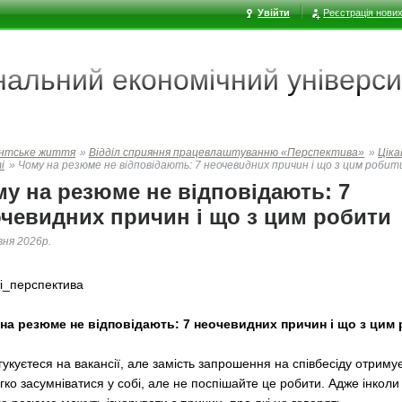
Увійти
Реєстрація нових
ональний економічний
універси
нтське життя
»
Відділ сприяння працевлаштуванню «Перспектива»
»
Ціка
і
»
Чому на резюме не відповідають: 7 неочевидних причин і що з цим робит
у на резюме не відповідають: 7
чевидних причин і що з цим робити
вня 2026р.
ті_перспектива
на резюме не відповідають: 7 неочевидних причин і що з цим
гукуєтеся на вакансії, але замість запрошення на співбесіду отриму
гко засумніватися у собі, але не поспішайте це робити. Адже інколи 