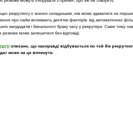
е резюме можуть ігнорувати з причин, про які не говорять.
оцес рекрутингу є значно складнішим, ніж може здаватися на перши
шення про найм впливають десятки факторів: від автоматичних філь
шніх кандидатів і банального браку часу у рекрутера. Саме тому нав
е резюме може залишитися без відповіді.
татті
описано, що насправді відбувається по той бік рекрутингу
дат може на це вплинути.