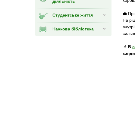
хорош
діяльність
💼 Пр
Студентське життя
На рі
внутрі
Наукова бібліотека
сильн
📌
В
с
канди