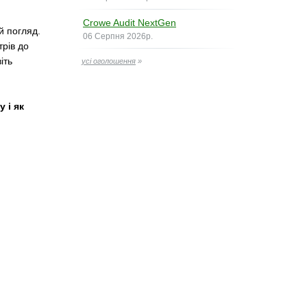
Crowe Audit NextGen
й погляд.
06 Серпня 2026р.
трів до
іть
усі оголошення
»
 і як