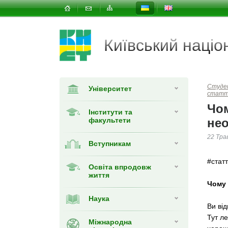
Київський наці
Студе
Університет
статт
Чом
Інститути та
факультети
нео
22 Тра
Вступникам
#стат
Освіта впродовж
життя
Чому 
Наука
Ви від
Тут ле
Міжнародна