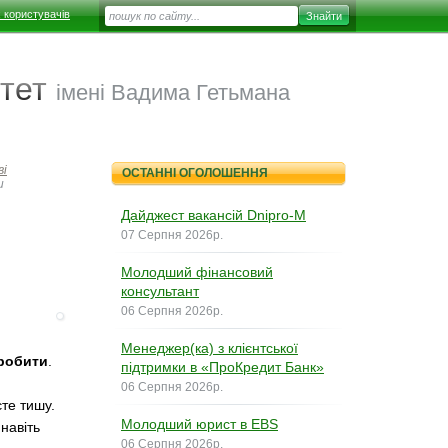
 користувачів
тет
імені Вадима Гетьмана
ві
ОСТАННІ ОГОЛОШЕННЯ
и
Дайджест вакансій Dnipro-M
07 Серпня 2026р.
Молодший фінансовий
консультант
06 Серпня 2026р.
Менеджер(ка) з клієнтської
 робити
.
підтримки в «ПроКредит Банк»
06 Серпня 2026р.
єте тишу.
Молодший юрист в EBS
навіть
06 Серпня 2026р.