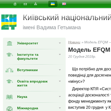
Київський національни
імені Вадима Гетьмана
Новини
»
Модель EFQM – 
Університет
Модель EFQM 
Інститути та
20 Грудня 2019р.
факультети
Що потрібно для доско
Вступникам
поведінці для досягне
Освіта впродовж
«мінус»?
життя
Директор КПЯ «Систем
асоціації досконалості
Наука
фонду менеджменту як
виступив 20 грудня у 
Міжнародна