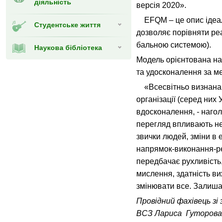
діяльність
версія 2020».
EFQM – це опис ідеаль
Студентське життя
дозволяє порівняти реал
бальною системою).
Наукова бібліотека
Модель орієнтована на 
та удосконалення за м
«Вcесвітньо визнана м
організації (серед них
вдосконалення, - нагол
перегляд впливають не
звички людей, зміни в 
напрямок-виконання-ре
передбачає рухливість, 
мислення, здатність ви
змінювати все. Залиша
Провідний фахівець зі
ВСЗ Лариса Гуторова