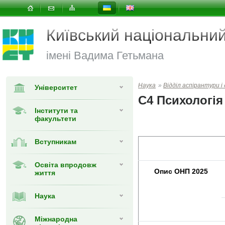
Київський національни
імені Вадима Гетьмана
Наука
»
Відділ аспірантури 
Університет
C4 Психологія
Інститути та
факультети
Вступникам
Освіта впродовж
Опис
ОНП 2025
життя
Наука
Міжнародна