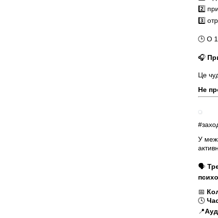
2️⃣ п
3️⃣ о
🕒 О 
🎧
Пр
Це чу
Не пр
#захо
У меж
активн
🗣
Тр
психо
📅
Ко
🕓
Ча
📍
Ауд