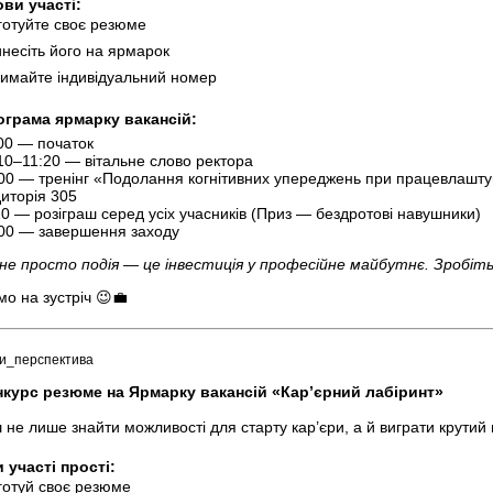
ви участі:
дготуйте своє резюме
инесіть його на ярмарок
тримайте індивідуальний номер
ограма ярмарку вакансій:
:00 — початок
:10–11:20 — вітальне слово ректора
:00 — тренінг «Подолання когнітивних упереджень при працевлашту
диторія 305
20 — розіграш серед усіх учасників (Приз — бездротові навушники)
:00 — завершення заходу
 не просто подія — це інвестиція у професійне майбутнє. Зробіть
о на зустріч 😉💼
и_перспектива
нкурс резюме на Ярмарку вакансій «Кар’єрний лабіринт»
 не лише знайти можливості для старту кар’єри, а й виграти крутий
 участі прості:
дготуй своє резюме