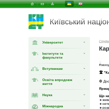
Київський наці
Студе
Університет
Кар
Інститути та
факультети
#захо
Вступникам
🛣 "К
Освіта впродовж
🛑 Дос
життя
Ярмар
Наука
Що на
🔸жив
🔸нетв
Міжнародна
🔸роз