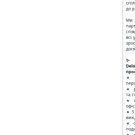
спіл
до р
Ми
па
спі
всі 
зро
дося
✨ 
Del
про
🔸 
пер
🔸 
та с
🔸 
офіс
🔸 5
вих
🔸 
под
🔸 