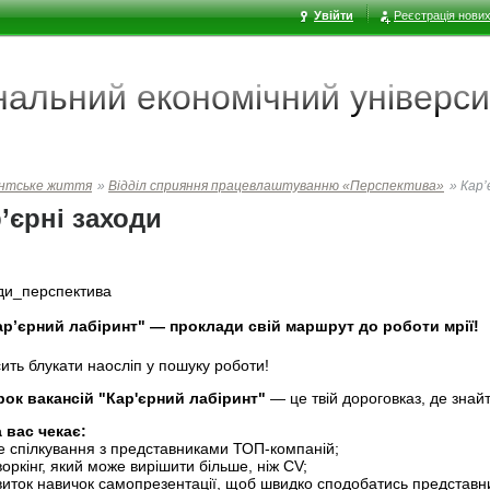
Увійти
Реєстрація нових
ональний економічний
універси
нтське життя
»
Відділ сприяння працевлаштуванню «Перспектива»
»
Кар’
’єрні заходи
ди_перспектива
ар’єрний лабіринт" — проклади свій маршрут до роботи мрії!
ить блукати наосліп у пошуку роботи!
ок вакансій "Кар'єрний лабіринт"
— це твій дороговказ, де знай
 вас чекає:
е спілкування з представниками ТОП-компаній;
оркінг, який може вирішити більше, ніж CV;
виток навичок самопрезентації, щоб швидко сподобатись представн