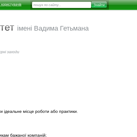
 користувачів
тет
імені Вадима Гетьмана
єрні заходи
ти ідеальне місце роботи або практики.
икам бажаної компаній;