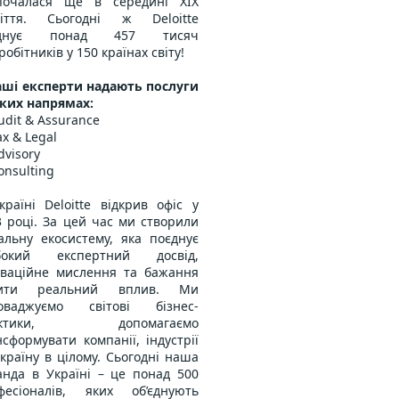
почалася ще в середині ХІХ
ліття. Сьогодні ж Deloitte
’єднує понад 457 тисяч
робітників у 150 країнах світу!
Наші експерти надають послуги
аких напрямах:
udit & Assurance
ax & Legal
dvisory
nsulting
країні Deloitte відкрив офіс у
3 році. За цей час ми створили
кальну екосистему, яка поєднує
бокий експертний досвід,
оваційне мислення та бажання
бити реальний вплив. Ми
оваджуємо світові бізнес-
актики, допомагаємо
сформувати компанії, індустрії
країну в цілому. Сьогодні наша
анда в Україні – це понад 500
фесіоналів, яких об’єднують