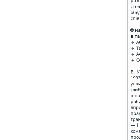
роз
сто
об
спів
🌐 
в т
🔸 A
🔸 T
🔸 A
🔸
Co
В У
199
уні
гли
інн
ро
впр
пр
тран
— і 
ком
про