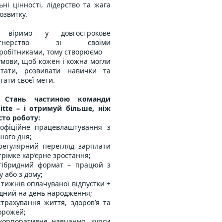
ьні цінності, лідерство та жага
озвитку.
 віримо у довгострокове
ртнерство зі своїми
вробітниками, тому створюємо
умови, щоб кожен і кожна могли
стати, розвивати навички та
гати своєї мети.
Стань частиною команди
oitte – і отримуй більше, ніж
сто роботу:
офіційне працевлаштування з
шого дня;
регулярний перегляд зарплати
трімке кар’єрне зростання;
гібридний формат – працюй з
у або з дому;
 тижнів оплачуваної відпустки +
ідний на день народження;
страхування життя, здоров’я та
орожей;
корпоративне навчання, курси