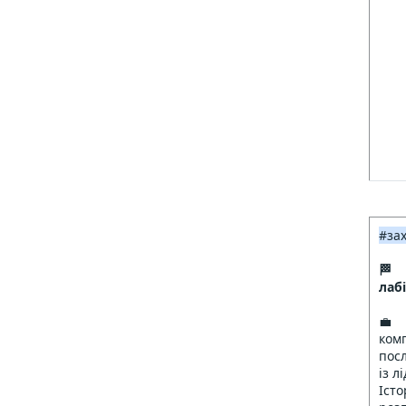
#за
🏁 
лабі

ком
посл
із л
Іс