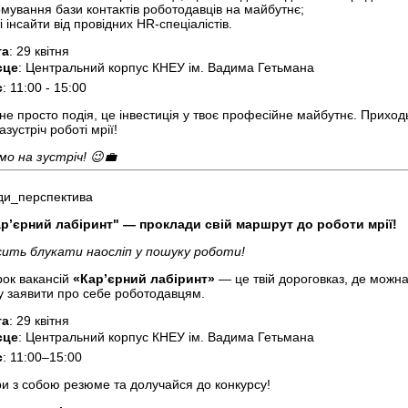
мування бази контактів роботодавців на майбутнє;
і інсайти від провідних HR-спеціалістів.
та
: 29 квітня
сце
: Центральний корпус КНЕУ ім. Вадима Гетьмана
с
: 11:00 - 15:00
 не просто подія, це інвестиція у твоє професійне майбутнє. Прихо
азустріч роботі мрії!
мо на зустріч! 😉💼
ди_перспектива
р’єрний лабіринт" — проклади свій маршрут до роботи мрії!
сить блукати наосліп у пошуку роботи!
ок вакансій
«Кар’єрний лабіринт»
— це твій дороговказ, де можна
у заявити про себе роботодавцям.
та
: 29 квітня
сце
: Центральний корпус КНЕУ ім. Вадима Гетьмана
с
: 11:00–15:00
ри з собою резюме та долучайся до конкурсу!