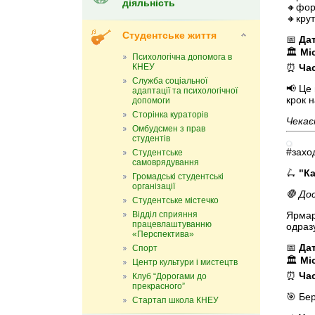
діяльність
🔸фор
🔸крут
Студентське життя
📅
Да
🏛
Мі
Психологічна допомога в
КНЕУ
⏰
Ча
Служба соціальної
📢 Це
адаптації та психологічної
крок н
допомоги
Сторінка кураторів
Чекає
Омбудсмен з прав
студентів
#захо
Студентське
самоврядування
🛴
"Ка
Громадські студентські
організації
🛑 До
Студентське містечко
Відділ сприяння
Ярмар
працевлаштуванню
одраз
«Перспектива»
📅
Да
Спорт
🏛
Мі
Центр культури і мистецтв
⏰
Ча
Клуб “Дорогами до
прекрасного”
🎯 Бе
Стартап школа КНЕУ