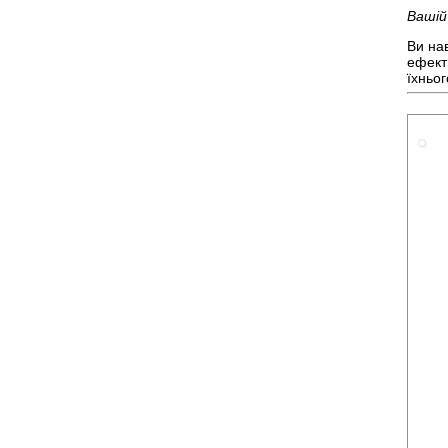
Вашій
Ви на
ефект
їхньо