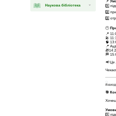
📌
Умо
Наукова бібліотека
1️⃣ пі
2️⃣ пр
3️⃣ о
🕚
Пр
📍 11
🎤 11
🧠 13
📍 Ау
🎁14:
🏁 15
📢 Це
Чекаєм
#заход
🎯 Ко
Хочеш
Умови
1️⃣ пі