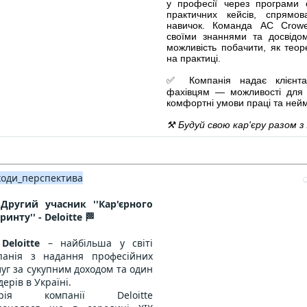
у професії через програми 
практичних кейсів, спрямо
навичок. Команда AC Crowe
своїми знаннями та досвідо
можливість побачити, як теор
на практиці.
✅ Компанія надає клієнта
фахівцям — можливості для 
комфортні умови праці та ней
⚒️ Будуй свою кар'єру разом з
ходи_перспектива
Другий учасник ''Кар'єрного
ринту'' - Deloitte 🏁

Deloitte
– найбільша у світі
панія з надання професійних
уг за сукупним доходом та один
ідерів в Україні.
торія компанії Deloitte