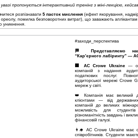
 увазі пропонується інтерактивний тренінг з міні-лекцією, кей
вчитеся розпізнавати
5 пасток мислення
(ефект якорування, надмі
 ореолу, помилка безповоротних витрат), що заважають аплікантам о
го уникнення.
#заходи_перспектива
🏁 Представляємо наш
“Кар’єрного лабіринту” — AC
🏢 AC Crowe Ukraine
— одн
компаній з надання аудито
податкових послуг. Повно
аудиторської мережі Crowe G
мереж у світі.
👑 Компанія має великий до
клієнтами — від державних
компаній до великих міжнар
можливість для студенті
різноманітність завдань і викли
фінансовій галузі.
👩‍🎓 AC Crowe Ukraine має о
співробітників. Студенти маю