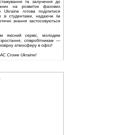
стажування та залучення до
ваних на розвиток фахових
 Ukraine готова поділитися
м зі студентами, надаючи їм
етичні знання застосовуються
м якісний сервіс, молодим
зростання, співробітникам —
мовірну атмосферу в офісі!
 AC Crowe Ukraine!