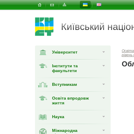
Київський наці
Освіта
Університет
рівень
Обл
Інститути та
факультети
Вступникам
Освіта впродовж
життя
Наука
Міжнародна