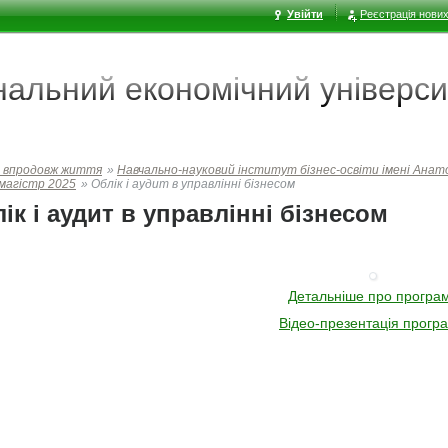
Увійти
Реєстрація нових
ональний економічний
універси
 впродовж життя
»
Навчально-науковий інститут бізнес-освіти імені Ана
 магістр 2025
»
Облік і аудит в управлінні бізнесом
ік і аудит в управлінні бізнесом
Детальніше про програ
Відео-презентація прогр