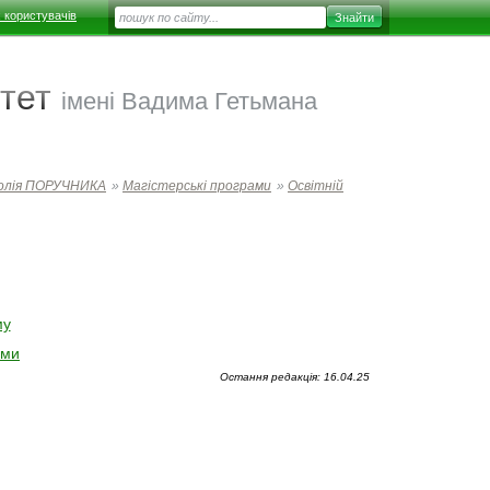
 користувачів
тет
імені Вадима Гетьмана
толія ПОРУЧНИКА
»
Магістерські програми
»
Освітній
му
ами
Остання редакція: 16.04.25