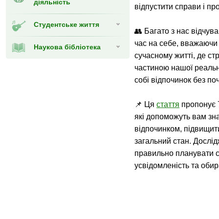
діяльність
відпустити справи і п
Студентське життя
👥 Багато з нас відчув
час на себе, вважаючи
Наукова бібліотека
сучасному житті, де ст
частиною нашої реальн
собі відпочинок без по
📌 Ця
стаття
пропонує 7
які допоможуть вам зн
відпочинком, підвищит
загальний стан. Дослід
правильно планувати с
усвідомленість та обир