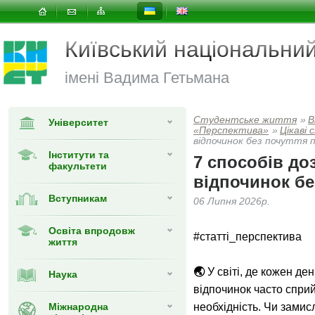
Київський національни
імені Вадима Гетьмана
Студентське життя
»
В
Університет
«Перспектива»
»
Цікаві
відпочинок без почуття 
Інститути та
7 способів до
факультети
відпочинок бе
Вступникам
06 Липня 2026р.
Освіта впродовж
#статті_перспектива
життя
🌏
У світі, де кожен ден
Наука
відпочинок часто сприй
Міжнародна
необхідність. Чи замис