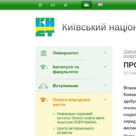
Київський наці
Освіта
Університет
розви
ПР
Інститути та
факультети
15 Січ
Вступникам
Вітає
Коман
Освіта впродовж
здобу
життя
оголо
Навчально-науковий
соціал
інститут бізнес-освіти імені
серед
Анатолія ПОРУЧНИКА
висок
Центр ветеранського
розвитку