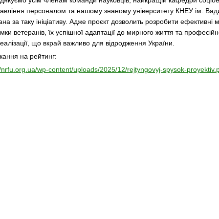
дякуємо усім членам команди науковців, найкращій кафедри соціо
равління персоналом та нашому знаному університету КНЕУ ім. Ва
ана за таку ініціативу. Адже проєкт дозволить розробити ефективні 
мки ветеранів, їх успішної адаптації до мирного життя та професійн
еалізації, що вкрай важливо для відродження України.
кання на рейтинг:
//nrfu.org.ua/wp-content/uploads/2025/12/rejtyngovyj-spysok-proyektiv.