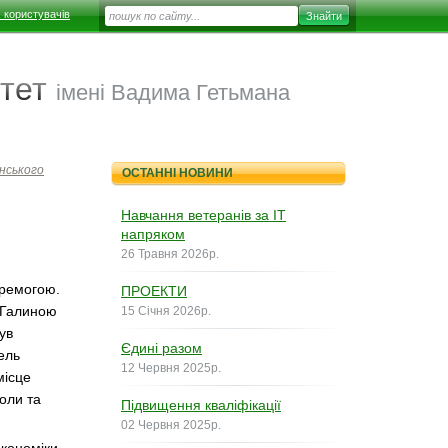
 користувачів
тет
імені Вадима Гетьмана
нського
ОСТАННІ НОВИНИ
Навчання ветеранів за ІТ
напряком
26 Травня 2026р.
еремогою.
ПРОЕКТИ
к Галиною
15 Січня 2026р.
ув
Єдині разом
ель
12 Червня 2025р.
місце
оли та
Підвищення кваліфікації
02 Червня 2025р.