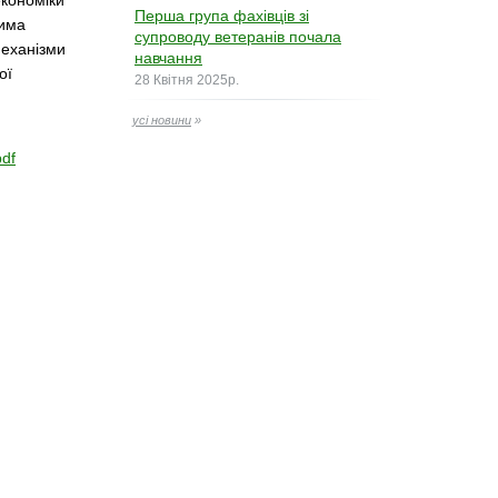
економіки
Перша група фахівців зі
дима
супроводу ветеранів почала
механізми
навчання
ої
28 Квітня 2025р.
усі новини
»
pdf