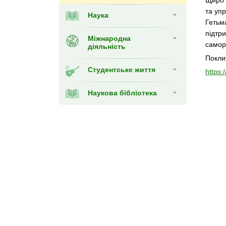
Щиро 
та уп
Наука
Гетьм
підтри
Міжнародна
самор
діяльність
Покли
Студентське життя
https:
Наукова бібліотека