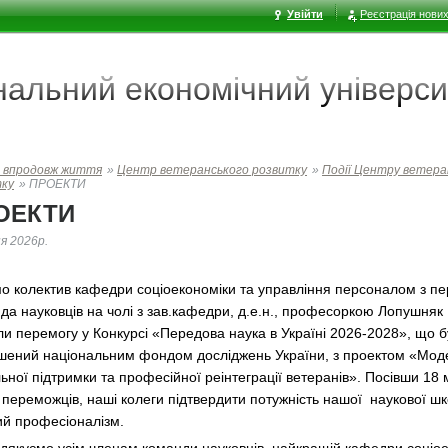
Увійти
Реєстрація нових
ональний економічний
універси
 впродовж життя
»
Центр ветеранського розвитку
»
Події Центру ветера
тку
»
ПРОЕКТИ
ОЕКТИ
ня 2026р.
мо колектив кафедри соціоекономіки та управління персоналом з п
да науковців на чолі з зав.кафедри, д.е.н., професоркою Лопушня
ли перемогу у Конкурсі «Передова наука в Україні 2026-2028», що б
шений національним фондом досліджень України, з проектом «Мод
ьної підтримки та професійної реінтеграції ветеранів». Посівши 18 
 переможців, наші колеги підтвердити потужність нашої наукової шк
ий професіоналізм.