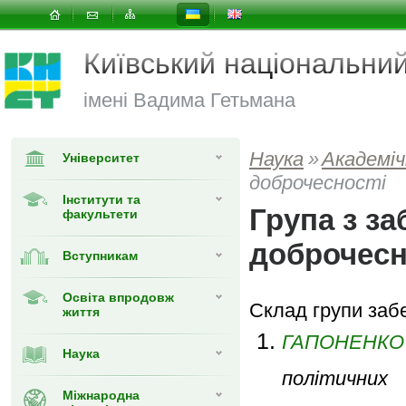
Київський національни
імені Вадима Гетьмана
Наука
»
Академіч
Університет
доброчесності
Інститути та
Група з за
факультети
доброчесн
Вступникам
Освіта впродовж
Склад групи забе
життя
ГАПОНЕНКО 
Наука
політичних
Міжнародна