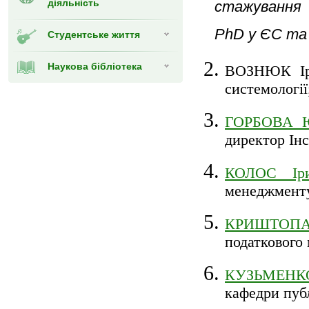
діяльність
стажування "
PhD у ЄС та 
Студентське життя
Наукова бібліотека
ВОЗНЮК Іри
системології
ГОРБОВА Юл
директор Інс
КОЛОС Іри
менеджмент
КРИШТОПА І
податкового
КУЗЬМЕНКО
кафедри публ