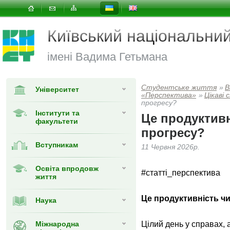
Київський національни
імені Вадима Гетьмана
Студентське життя
»
В
Університет
«Перспектива»
»
Цікаві
прогресу?
Інститути та
Це продуктивн
факультети
прогресу?
Вступникам
11 Червня 2026р.
Освіта впродовж
#статті_перспектива
життя
Це продуктивність чи
Наука
Міжнародна
Цілий день у справах, 