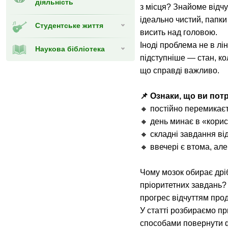
діяльність
з місця? Знайоме відчу
ідеально чистий, папк
Студентське життя
висить над головою.
Іноді проблема не в лі
Наукова бібліотека
підступніше — стан, ко
що справді важливо.
📌 Ознаки, що ви пот
🔸 постійно перемикаєт
🔸 день минає в «корис
🔸 складні завдання ві
🔸 ввечері є втома, ал
Чому мозок обирає дріб
пріоритетних завдань? 
прогрес відчуттям про
У статті розбираємо п
способами повернути ф