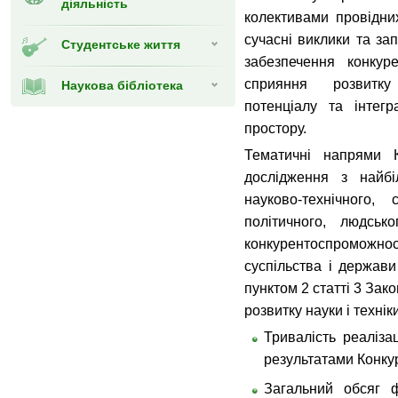
діяльність
колективами провідни
сучасні виклики та зап
Студентське життя
забезпечення конкуре
сприяння розвитку
Наукова бібліотека
потенціалу та інтегр
простору.
Тематичні напрями К
дослідження з найб
науково-технічного, с
політичного, людськ
конкурентоспроможності
суспільства і держави
пунктом 2 статті 3 Зак
розвитку науки і техніки
Тривалість реалізац
результатами Конкурс
Загальний обсяг ф