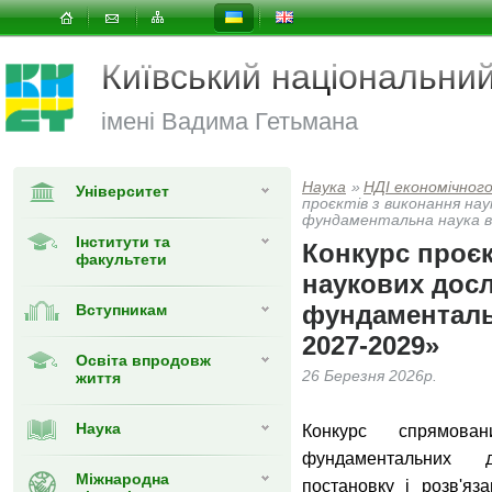
Київський національни
імені Вадима Гетьмана
Наука
»
НДІ економічног
Університет
проєктів з виконання на
фундаментальна наука в 
Інститути та
Конкурс проєк
факультети
наукових дос
фундаментальн
Вступникам
2027-2029»
Освіта впродовж
26 Березня 2026р.
життя
Наука
Конкурс спрямова
фундаментальних д
Міжнародна
постановку і розв'яз