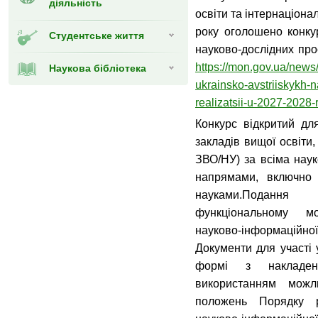
діяльність
освіти та інтернаціонал
року оголошено конкур
Студентське життя
науково-дослідних проє
https://mon.gov.ua/news
Наукова бібліотека
ukrainsko-avstriiskykh-n
realizatsii-u-2027-202
Конкурс відкритий для
закладів вищої освіти,
ЗВО/НУ) за всіма нау
напрямами, включно 
науками.Подання
функціональному мо
науково-інформацій
Документи для участі 
формі з накладен
використанням можл
положень Порядку р