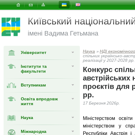
Київський національни
імені Вадима Гетьмана
Наука
»
НДІ економічног
Університет
спільних українсько-авст
реалізації у 2027-2028 рр.
Інститути та
Конкурс спіль
факультети
австрійських 
проєктів для р
Вступникам
рр.
Освіта впродовж
17 Березня 2026р.
життя
Наука
Міністерством освіт
міністерством у спр
Міжнародна
Республіки Австрія і