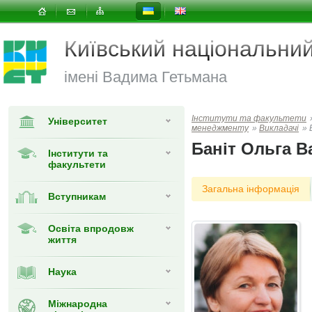
Київський національни
імені Вадима Гетьмана
Інститути та факультети
Університет
менеджменту
»
Викладачі
»
Баніт Ольга В
Інститути та
факультети
Загальна інформація
Вступникам
Освіта впродовж
життя
Наука
Міжнародна