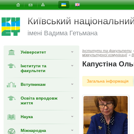
Київський національни
імені Вадима Гетьмана
Інститути та факультети
Університет
міжкультурної комунікації
»
В
Капустіна Ол
Інститути та
факультети
Загальна інформація
Вступникам
Освіта впродовж
життя
Наука
Міжнародна