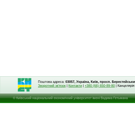
Поштова адреса:
03057, Україна, Київ, просп. Берестейськи
Зворотний зв'язок
|
Контакти
|
+380 (66) 650-89-80
| Канцелярі
© Київський національний економічний університет імені Вадима Гетьмана