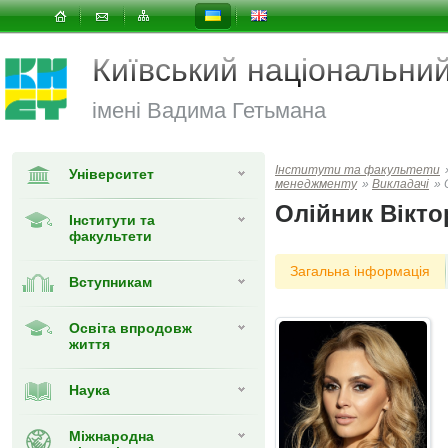
Київський національни
імені Вадима Гетьмана
Інститути та факультети
Університет
менеджменту
»
Викладачі
»
Олійник Вікт
Інститути та
факультети
Загальна інформація
Вступникам
Освіта впродовж
життя
Наука
Міжнародна