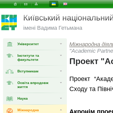
Київський національни
імені Вадима Гетьмана
Міжнародна діял
Університет
"Academic Partne
Інститути та
Проект "Ac
факультети
Вступникам
Проект “Акад
Освіта впродовж
життя
Сходу та Півн
Наука
Міжнародна
Акронім прое