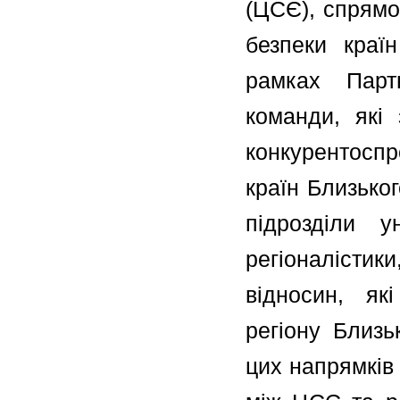
(ЦСЄ), спрямо
безпеки краї
рамках Парт
команди, які 
конкурентоспр
країн Близько
підрозділи 
регіоналістики
відносин, як
регіону Близь
цих напрямків