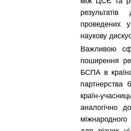
між ЦСЄ та ре
результатів
проведених 
наукову дискус
Важливою сфе
поширення рез
БСПА в країн
партнерства б
країн-учасн
аналогічно д
міжнародного 
для різних ці