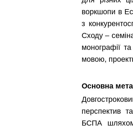
воркшопи в Ес
з конкурентос
Сходу – семіна
монографії та
мовою, проект
Основна мета
Довгостроко
перспектив т
БСПА шляхом 