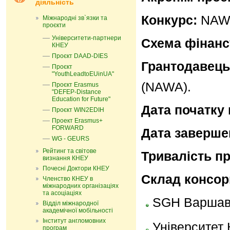
діяльність
Конкурс:
NAWA
Міжнародні зв`язки та
проєкти
Університети-партнери
Схема фінанс
КНЕУ
Проєкт DAAD-DIES
Грантодавець
Проєкт
"YouthLeadtoEUinUA"
(NAWA).
Проєкт Erasmus
"DEFEP-Distance
Education for Future"
Дата початку 
Проєкт WIN2EDIH
Проект Erasmus+
FORWARD
Дата заверше
WG - GEURS
Рейтинг та світове
Тривалість пр
визнання КНЕУ
Почесні Доктори КНЕУ
Склад консор
Членство КНЕУ в
міжнародних організаціях
та асоціаціях
SGH Варшавс
Відділ міжнародної
академічної мобільності
Інститут англомовних
Університет 
програм