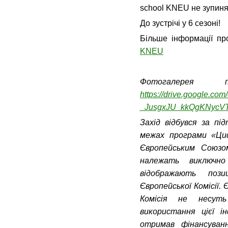
school KNEU не зупиня
До зустрічі у 6 сезоні!
Більше інформації пр
KNEU
Фотогалерея 
https://drive.google.com
_JusgxJU_kkQgKNycVT
Захід відбувся за п
межах програми «Циф
Європейським Союзо
належать виключно
відображають поз
Європейської Комісії.
Комісія не несуть
використання цієї і
отримав фінансува