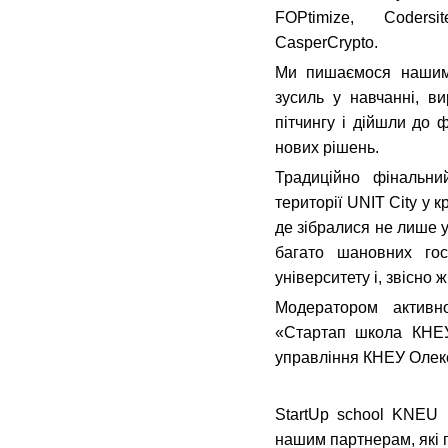
FOPtimize, Coders
CasperCrypto.
Ми пишаємося нашими
зусиль у навчанні, ви
пітчингу і дійшли до ф
нових рішень.
Традиційно фіналь
території UNIT City у 
де зібралися не лише у
багато шановних гос
університету і, звісно 
Модератором активно
«Стартап школа КНЕУ
управління КНЕУ Олек
StartUp school KNEU 
нашим партнерам, які п