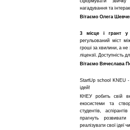
сформувати звичку
нагадування та інтера
Вітаємо Олега Шевче
3 місце і грант у
регульований міст мі
гроші за хвилини, а не 
ліцензії. Доступність дл
Вітаємо Вячеслава П
StartUp school KNEU -
ідей!
КНЕУ робить свій вн
екосистеми та ство
студентів, аспірантів
прагнуть розвивати
реалізувати свої ідеї ч