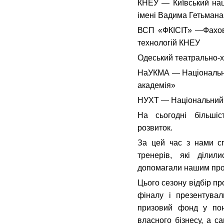
КНЕУ — Київський нац
імені Вадима Гетьмана
ВСП «ФКІСІТ» —Фахов
технологій КНЕУ
Одеський театрально-
НаУКМА — Національни
академія»
НУХТ — Національний у
На сьогодні більшіс
розвиток.
За цей час з нами с
тренерів, які ділил
допомагали нашим про
Цього сезону відбір пр
фіналу і презентувал
призовий фонд у пон
власного бізнесу, а са