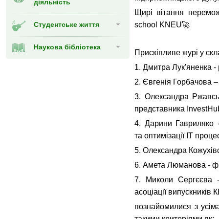
діяльність
Щирі вітання перемож
Студентське життя
school KNEU🚀
Наукова бібліотека
Прискіпливе журі у скл
1. Дмитра Лук'яненка 
2. Євгенія Горбачова –
3. Олександра Ржавськ
представника InvestHu
4. Дарини Гавриляко -
та оптимізації ІТ про
5. Олександра Кожухівс
6. Амета Люманова - ф
7. Миколи Сергєєва 
асоціації випускників 
познайомилися з усіма
такими критеріями як: