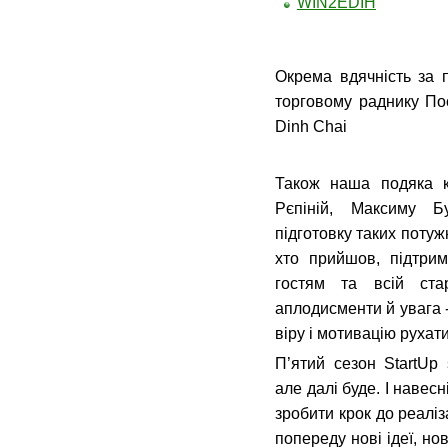
WIN2EDIH
Окрема вдячність за п
торговому раднику По
Dinh Chai
Також наша подяка ко
Рєпіній, Максиму Б
підготовку таких потуж
хто прийшов, підтрим
гостям та всій стар
аплодисменти й увага 
віру і мотивацію рухати
П’ятий сезон StartUp
але далі буде. І навес
зробити крок до реаліз
попереду нові ідеї, но