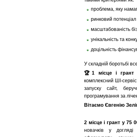
проблема, яку нама
ринковий потенціал
масштабованість бі
унікальність та кон
доцільність фінанс
У складній боротьбі вс
🏆
1 місце і грант 
комплексний ШІ-сервіс
запуску сайт, бер
програмування за ліче
Вітаємо Євгенію Зелі
2 місце і грант у 75 0
новачків у догляді