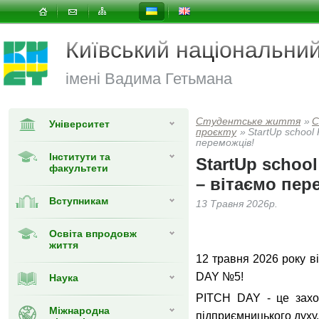
Київський національни
імені Вадима Гетьмана
Студентське життя
»
С
Університет
проєкту
»
StartUp schoo
переможців!
Інститути та
StartUp scho
факультети
– вітаємо пер
Вступникам
13 Травня 2026р.
Освіта впродовж
життя
12 травня 2026 року в
DAY №5!
Наука
PITCH DAY - це захоп
Міжнародна
підприємницького духу.