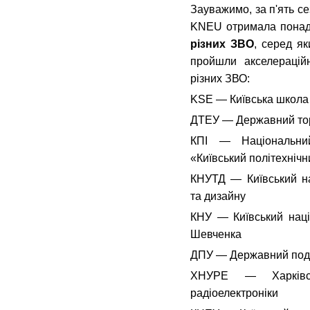
Зауважимо, за п'ять се
KNEU отримала пона
різних ЗВО
, серед я
пройшли акселерацій
різних ЗВО:
KSE — Київська школа
ДТЕУ — Державний тор
КПІ — Національний
«Київський політехнічни
КНУТД — Київський на
та дизайну
КНУ — Київський наці
Шевченка
ДПУ — Державний пода
ХНУРЕ — Харківськ
радіоелектроніки