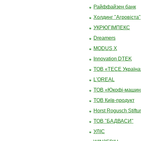
Райффайзен банк
Холдинг "Агровіста"
УКРЮГІМПЕКС
Dreamers
МODUS X
Innovation DTEK
ТОВ «ТЕСЕ Україна
L'OREAL
ТОВ «Юкофі-машин
ТОВ Київ-продукт
Horst Rogusch Stiftu
ТОВ "БАДВАСИ"
УЛІС