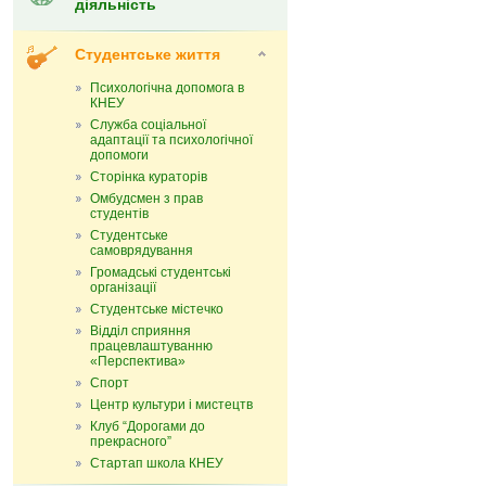
діяльність
Студентське життя
Психологічна допомога в
КНЕУ
Служба соціальної
адаптації та психологічної
допомоги
Сторінка кураторів
Омбудсмен з прав
студентів
Студентське
самоврядування
Громадські студентські
організації
Студентське містечко
Відділ сприяння
працевлаштуванню
«Перспектива»
Спорт
Центр культури і мистецтв
Клуб “Дорогами до
прекрасного”
Стартап школа КНЕУ