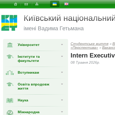
Київський національни
імені Вадима Гетьмана
Студентське життя
»
В
Університет
«Перспектива»
»
Вакансі
Intern Executi
Інститути та
факультети
08 Травня 2026р.
Вступникам
Освіта впродовж
життя
Наука
Міжнародна