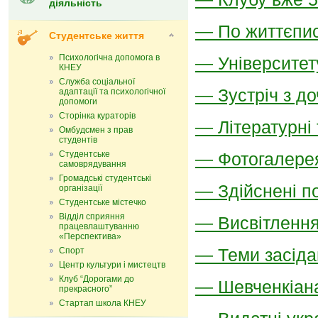
діяльність
— По життєпис
Студентське життя
Психологічна допомога в
— Університет
КНЕУ
Служба соціальної
— Зустріч з д
адаптації та психологічної
допомоги
Сторінка кураторів
— Літературні 
Омбудсмен з прав
студентів
Студентське
— Фотогалере
самоврядування
Громадські студентські
— Здійснені п
організації
Студентське містечко
Відділ сприяння
— Висвітлення
працевлаштуванню
«Перспектива»
— Теми засіда
Спорт
Центр культури і мистецтв
Клуб “Дорогами до
— Шевченкіан
прекрасного”
Стартап школа КНЕУ