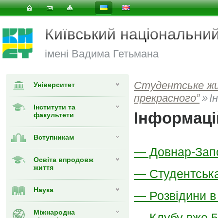
Київський національни
імені Вадима Гетьмана
Студентське ж
Університет
прекрасного”
»
І
Інститути та
Інформаці
факультети
Вступникам
— Довнар-Зап
Освіта впродовж
життя
— Студентська
Наука
— Розвідини в 
Міжнародна
— Клубу вже 5