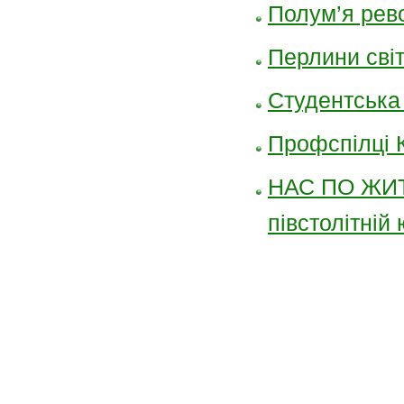
Полум’я рево
Перлини світ
Студентська 
Профспілці 
НАС ПО ЖИТ
півстолітній