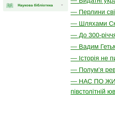
— Видатні укра
Наукова бібліотека
— Перлини сві
— Шляхами С
— До 300-річч
— Вадим Гетьм
— Історія не п
— Полум’я рев
—
НАС ПО ЖИ
півстолітній ю